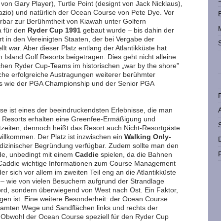
von Gary Player), Turtle Point (designt von Jack Nicklaus),
azio) und natürlich der Ocean Course von Pete Dye. Vor
rbar zur Berühmtheit von Kiawah unter Golfern
a für den
Ryder Cup 1991
gebaut wurde – bis dahin der
 in den Vereinigten Staaten, der bei Vergabe der
llt war. Aber dieser Platz entlang der Atlantikküste hat
sland Golf Resorts beigetragen. Dies geht nicht alleine
hen Ryder Cup-Teams im historischen „war by the shore”
che erfolgreiche Austragungen weiterer berühmter
rs wie der PGA Championship und der Senior PGA
 ist eines der beeindruckendsten Erlebnisse, die man
s Resorts erhalten eine Greenfee-Ermäßigung und
zeiten, dennoch heißt das Resort auch Nicht-Resortgäste
illkommen. Der Platz ist inzwischen ein
Walking Only-
edizinischer Begründung verfügbar. Zudem sollte man den
nde, unbedingt mit einem
Caddie
spielen, da die Bahnen
r Caddie wichtige Informationen zum Course Management
r sich vor allem im zweiten Teil eng an die Atlantikküste
t – wie von vielen Besuchern aufgrund der Strandlage
, sondern überwiegend von West nach Ost. Ein Faktor,
igen ist. Eine weitere Besonderheit: der Ocean Course
samten Wege und Sandflächen links und rechts der
. Obwohl der Ocean Course speziell für den Ryder Cup