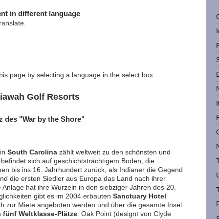
nt in different language
ranslate.
this page by selecting a language in the select box.
iawah Golf Resorts
I
z des "War by the Shore"
in
South Carolina
zählt weltweit zu den schönsten und
 befindet sich auf geschichtsträchtigem Boden, die
n bis ins 16. Jahrhundert zurück, als Indianer die Gegend
d die ersten Siedler aus Europa das Land nach ihrer
Anlage hat ihre Wurzeln in den siebziger Jahren des 20.
ichkeiten gibt es im 2004 erbauten
Sanctuary Hotel
auch zur Miete angeboten werden und über die gesamte Insel
n
fünf Weltklasse-Plätze
: Oak Point (designt von Clyde