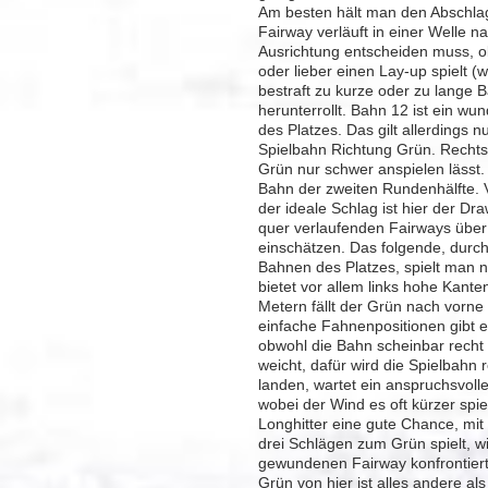
Am besten hält man den Abschlag 
Fairway verläuft in einer Welle n
Ausrichtung entscheiden muss, 
oder lieber einen Lay-up spielt 
bestraft zu kurze oder zu lange B
herunterrollt. Bahn 12 ist ein w
des Platzes. Das gilt allerdings 
Spielbahn Richtung Grün. Recht
Grün nur schwer anspielen lässt. 
Bahn der zweiten Rundenhälfte. 
der ideale Schlag ist hier der Dr
quer verlaufenden Fairways über
einschätzen. Das folgende, durchs
Bahnen des Platzes, spielt man n
bietet vor allem links hohe Kante
Metern fällt der Grün nach vorne 
einfache Fahnenpositionen gibt es
obwohl die Bahn scheinbar recht 
weicht, dafür wird die Spielbahn r
landen, wartet ein anspruchsvoll
wobei der Wind es oft kürzer spi
Longhitter eine gute Chance, mit
drei Schlägen zum Grün spielt, wi
gewundenen Fairway konfrontiert.
Grün von hier ist alles andere al