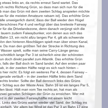
etwas links an, da rechts erneut Sand wartet. Das
ach rechts Richtung Grün, so dass man sich nun für die
ob man das Grün mit dem zweiten Schlag anspielen möchte
(was für die meisten Amateure ratsam ist). Das erhöhte Grün
älle unweigerlich damit, dass der Ball wieder den Hügel
underschönes Par 4 und verfügt über das breiteste Fairway
nur für die Drivelandezone, denn danach verjüngt sich die
s lauern zudem Faiwaybunker, von denen aus sich das
Bahn 13, ein nicht allzu langes Par 4, gilt als schwerste
Von den hinteren Abschlägen spielt man über einen Kanal,
aw. Da man den größten Teil der Strecke in Richtung des
 Wasser spielt, sollte man seine Carry-Länge genau
chnittlich lange Par 3 ist sicherlich eine der schönsten
un doch direkt parallel zum Atlantik. Das erhöhte Grün
n, falls der Ball doch im Sand landet. Auf den ersten paar
ab, in der zweiten Hälfte neigt es sich nach hinten –
 hier nicht. Es folgt ein weiteres Par 4, dessen Fairway –
gerade verläuft – in der zweiten Hälfte links dem Sand
echts breiter. Sollte der Ball dennoch links des Grüns
er Schlag aus der Waste Area. Bahn 16 ist ein langes Par 5,
elen lässt. Hält man vom Tee rechts an, hat man als
 zwei geraden Schlägen der Grün zu erreichen. Wer mit
rd in der zweiten Fairwayhälfte mit einem leicht
 Links des Grüns wartet wieder viel Sand, der Schlag ins
s einfach. Vor allem bei Wind ist das Par 3 an Bahn 17 eine