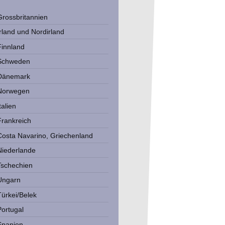
Grossbritannien
Irland und Nordirland
Finnland
Schweden
Dänemark
Norwegen
talien
Frankreich
Costa Navarino, Griechenland
Niederlande
Tschechien
Ungarn
Türkei/Belek
Portugal
Spanien