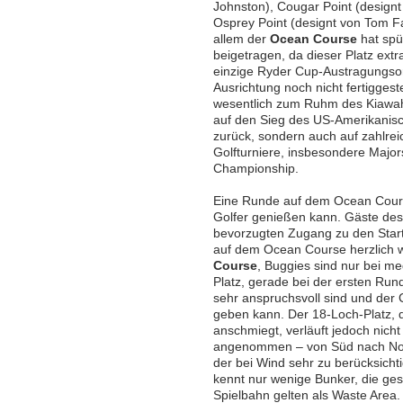
Johnston), Cougar Point (designt 
Osprey Point (designt von Tom F
allem der
Ocean Course
hat spü
beigetragen, da dieser Platz extr
einzige Ryder Cup-Austragungsort
Ausrichtung noch nicht fertiggeste
wesentlich zum Ruhm des Kiawah I
auf den Sieg des US-Amerikanisc
zurück, sondern auch auf zahlrei
Golfturniere, insbesondere Majo
Championship.
Eine Runde auf dem Ocean Course
Golfer genießen kann. Gäste de
bevorzugten Zugang zu den Start
auf dem Ocean Course herzlich w
Course
, Buggies sind nur bei m
Platz, gerade bei der ersten Ru
sehr anspruchsvoll sind und de
geben kann. Der 18-Loch-Platz, de
anschmiegt, verläuft jedoch nich
angenommen – von Süd nach Nord
der bei Wind sehr zu berücksicht
kennt nur wenige Bunker, die ge
Spielbahn gelten als Waste Area