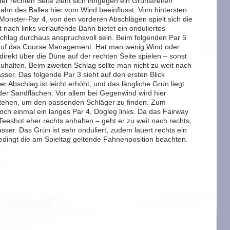
er rechten Seite zieht sich hingegen ein Grünstreifen
bahn des Balles hier vom Wind beeinflusst. Vom hintersten
 Monster-Par 4, von den vorderen Abschlägen spielt sich die
t nach links verlaufende Bahn bietet ein onduliertes
Schlag durchaus anspruchsvoll sein. Beim folgenden Par 5
 auf das Course Management. Hat man wenig Wind oder
rekt über die Düne auf der rechten Seite spielen – sonst
zuhalten. Beim zweiten Schlag sollte man nicht zu weit nach
asser. Das folgende Par 3 sieht auf den ersten Blick
Der Abschlag ist leicht erhöht, und das längliche Grün liegt
 der Sandflächen. Vor allem bei Gegenwind wird hier
stehen, um den passenden Schläger zu finden. Zum
och einmal ein langes Par 4, Dogleg links. Da das Fairway
Teeshot eher rechts anhalten – geht er zu weit nach rechts,
er. Das Grün ist sehr onduliert, zudem lauert rechts ein
edingt die am Spieltag geltende Fahnenposition beachten.