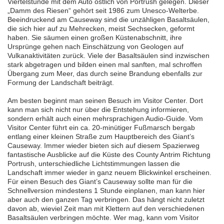
Viertelstunde mit dem Auto östlich von Portrush gelegen. Dieser
„Damm des Riesen“ gehört seit 1986 zum Unesco-Welterbe.
Beeindruckend am Causeway sind die unzähligen Basaltsäulen,
die sich hier auf zu Mehrecken, meist Sechsecken, geformt
haben. Sie säumen einen großen Küstenabschnitt, ihre
Ursprünge gehen nach Einschätzung von Geologen auf
Vulkanaktivitäten zurück. Viele der Basaltsäulen sind inzwischen
stark abgetragen und bilden einen mal sanften, mal schroffen
Übergang zum Meer, das durch seine Brandung ebenfalls zur
Formung der Landschaft beiträgt.
Am besten beginnt man seinen Besuch im Visitor Center. Dort
kann man sich nicht nur über die Entstehung informieren,
sondern erhält auch einen mehrsprachigen Audio-Guide. Vom
Visitor Center führt ein ca. 20-minütiger Fußmarsch bergab
entlang einer kleinen Straße zum Hauptbereich des Giant’s
Causeway. Immer wieder bieten sich auf diesem Spazierweg
fantastische Ausblicke auf die Küste des County Antrim Richtung
Portrush, unterschiedliche Lichtstimmungen lassen die
Landschaft immer wieder in ganz neuem Blickwinkel erscheinen.
Für einen Besuch des Giant’s Causeway sollte man für die
Schnellversion mindestens 1 Stunde einplanen, man kann hier
aber auch den ganzen Tag verbringen. Das hängt nicht zuletzt
davon ab, wieviel Zeit man mit Klettern auf den verschiedenen
Basaltsäulen verbringen möchte. Wer mag, kann vom Visitor