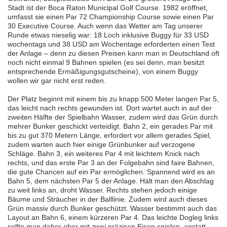
Stadt ist der Boca Raton Municipal Golf Course. 1982 eröffnet,
umfasst sie einen Par 72 Championship Course sowie einen Par
30 Executive Course. Auch wenn das Wetter am Tag unserer
Runde etwas nieselig war: 18 Loch inklusive Buggy für 33 USD
wochentags und 38 USD am Wochentage erforderten einen Test
der Anlage – denn zu diesen Preisen kann man in Deutschland oft
noch nicht einmal 9 Bahnen spielen (es sei denn, man besitzt
entsprechende Ermäßigungsgutscheine), von einem Buggy
wollen wir gar nicht erst reden.
Der Platz beginnt mit einem bis zu knapp 500 Meter langen Par 5,
das leicht nach rechts gewunden ist. Dort wartet auch in auf der
zweiten Hälfte der Spielbahn Wasser, zudem wird das Grün durch
mehrer Bunker geschickt verteidigt. Bahn 2, ein gerades Par mit
bis zu gut 370 Metern Länge, erfordert vor allem gerades Spiel,
zudem warten auch hier einige Grünbunker auf verzogene
Schläge. Bahn 3, ein weiteres Par 4 mit leichtem Knick nach
rechts, und das erste Par 3 an der Folgebahn sind faire Bahnen,
die gute Chancen auf ein Par ermöglichen. Spannend wird es an
Bahn 5, dem nächsten Par 5 der Anlage. Hält man den Abschlag
zu weit links an, droht Wasser. Rechts stehen jedoch einige
Bäume und Sträucher in der Balllinie. Zudem wird auch dieses
Grün massiv durch Bunker geschützt. Wasser bestimmt auch das
Layout an Bahn 6, einem kürzeren Par 4. Das leichte Dogleg links
sollte man daher eher mit zwei präzisen Eisen spielen, anstatt