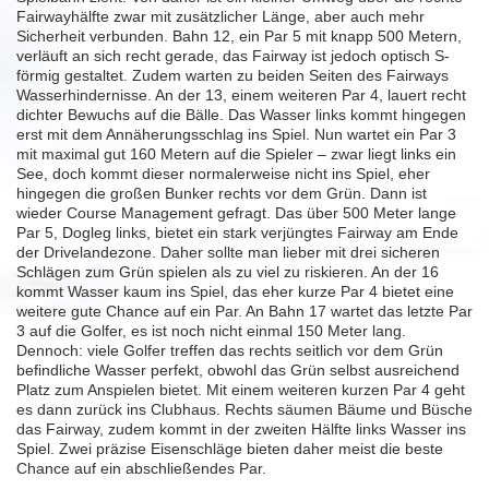
Fairwayhälfte zwar mit zusätzlicher Länge, aber auch mehr
Sicherheit verbunden. Bahn 12, ein Par 5 mit knapp 500 Metern,
verläuft an sich recht gerade, das Fairway ist jedoch optisch S-
förmig gestaltet. Zudem warten zu beiden Seiten des Fairways
Wasserhindernisse. An der 13, einem weiteren Par 4, lauert recht
dichter Bewuchs auf die Bälle. Das Wasser links kommt hingegen
erst mit dem Annäherungsschlag ins Spiel. Nun wartet ein Par 3
mit maximal gut 160 Metern auf die Spieler – zwar liegt links ein
See, doch kommt dieser normalerweise nicht ins Spiel, eher
hingegen die großen Bunker rechts vor dem Grün. Dann ist
wieder Course Management gefragt. Das über 500 Meter lange
Par 5, Dogleg links, bietet ein stark verjüngtes Fairway am Ende
der Drivelandezone. Daher sollte man lieber mit drei sicheren
Schlägen zum Grün spielen als zu viel zu riskieren. An der 16
kommt Wasser kaum ins Spiel, das eher kurze Par 4 bietet eine
weitere gute Chance auf ein Par. An Bahn 17 wartet das letzte Par
3 auf die Golfer, es ist noch nicht einmal 150 Meter lang.
Dennoch: viele Golfer treffen das rechts seitlich vor dem Grün
befindliche Wasser perfekt, obwohl das Grün selbst ausreichend
Platz zum Anspielen bietet. Mit einem weiteren kurzen Par 4 geht
es dann zurück ins Clubhaus. Rechts säumen Bäume und Büsche
das Fairway, zudem kommt in der zweiten Hälfte links Wasser ins
Spiel. Zwei präzise Eisenschläge bieten daher meist die beste
Chance auf ein abschließendes Par.