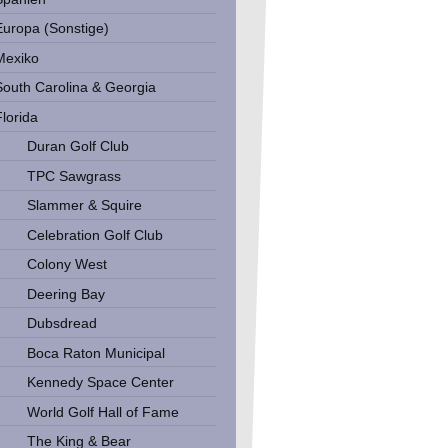
Europa (Sonstige)
Mexiko
South Carolina & Georgia
Florida
Duran Golf Club
TPC Sawgrass
Slammer & Squire
Celebration Golf Club
Colony West
Deering Bay
Dubsdread
Boca Raton Municipal
Kennedy Space Center
World Golf Hall of Fame
The King & Bear