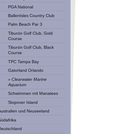
PGA National
BallenIsles Country Club
Palm Beach Par 3
Tiburón Golf Club, Gold
Course
Tiburón Golf Club, Black
Course
TPC Tampa Bay
Gatorland Orlando
Clearwater Marine
Aquarium
Schwimmen mit Manatees
Stopover Island
Australien und Neuseeland
Südafrika
Deutschland