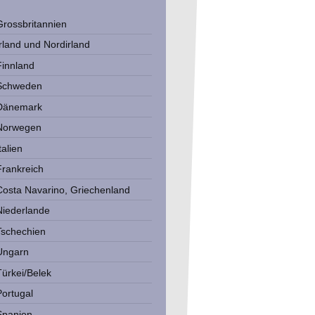
Grossbritannien
Irland und Nordirland
Finnland
Schweden
Dänemark
Norwegen
talien
Frankreich
Costa Navarino, Griechenland
Niederlande
Tschechien
Ungarn
Türkei/Belek
Portugal
Spanien