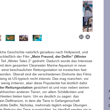
olche Geschichte natürlich geradezu nach Hollywood, und
chließlich der Film
„Mein Freund, der Delfin“ (Winter
Teil „Winter Tales 2“ gedreht. Dadurch wurde das Interesse
nd dem gesamten Clearwater Marine Aquarium in neue
 einst beschaulichen Rettungsstation ist inzwischen fast
eworden. Überall sind die verschiedenen Drehorte des Films
ing ist US-typisch recht intensiv. Das mag manchen, vor
nig irritieren, aber diese Popularität hat letztlich dafür
der Rettungsstation
gesichert ist und man neben seinen
lreichen anderen Tieren, vor allem Schildkröten und
keiten bieten kann. Um es deutlich zu sagen: das
ein Delfinarium, in dem die Tiere in Gefangenschaft
dritte Delfin, Nicholas, mehrmals täglich einige Übungen
die Rettung der Tiere ausgerichtet. Im Idealfall werden sie in