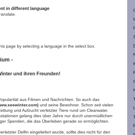
nt in different language
ranslate.
this page by selecting a language in the select box.
ium -
I
inter und ihren Freunden!
 Popularität aus Filmen und Nachrichten. So auch das
www.seewinter.com)
und seine Bewohner. Schon seit vielen
ttung und Aufzucht verletzter Tiere rund um Clearwater.
sstationen gelang dies über Jahre nur durch unermüdlichen
iniger Spenden, die das Überleben gerade so ermöglichten.
etzter Delfin eingeliefert wurde, sollte dies nicht für den