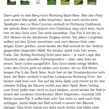
Dann geht es den Berg hoch Richtung Back-Nine. Wer den Platz
zum ersten Mal spielt, sollte beachten, dass nach rechts eine
Spielbahn des Le Bois-Courses verläuft (in Richtung Clubhaus),
die zehnte Bahn führt jedoch vom Clubhaus weg nach links. Auch
hier ist das Grün vom Tee nicht einsehbar. Das Par 4 mit bis zu
352 Metern ist ein deutliches Dogleg rechts. Vor allem Longhitter
sollten auf den Driver verzichten und zum kleinen Holz oder
langen Eisen greifen, sonst landet der Ball schnell im der Teebox
gegenüber liegenden Wald. Am besten spielt man hier einen
Fade. Der Schlag Richtung Grün wird dann – je nach Lage des
Teeshots oder aktueller Fahnenposition – über oder links an
einem Teich vorbei ausgeführt. Das Grün bietet einige Wellen.
Links des Grüns geht es weiter zum ersten, bis zu 459 Meter
langen Par 5 der Back Nine. Auch hier ist die Drivelandezone sehr
breit, die Bahn verläuft in leichter Linkskurve Richtung Grün. Am
besten zielt man vom Tee auf die linke Seite und nimmt so für den
zweiten Schlag die Bäume rechts aus dem Spiel. Beim Schlag
zum Grün sollte man nicht zu kurz bleiben, sonst landet der Ball in
einem der vorderen Grünbunker. Beim folgenden, maximal 156
Meter kurzen Par 3 sollte man vom Tee nicht zu weit nach links
schlagen, sonst bleibt der Ball schnell in einem der Bäume
hängen. Das Grün hängt von links nach rechts und bildet zwei