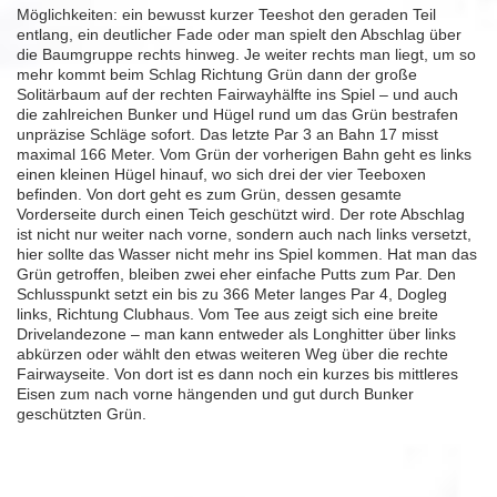
Möglichkeiten: ein bewusst kurzer Teeshot den geraden Teil
entlang, ein deutlicher Fade oder man spielt den Abschlag über
die Baumgruppe rechts hinweg. Je weiter rechts man liegt, um so
mehr kommt beim Schlag Richtung Grün dann der große
Solitärbaum auf der rechten Fairwayhälfte ins Spiel – und auch
die zahlreichen Bunker und Hügel rund um das Grün bestrafen
unpräzise Schläge sofort. Das letzte Par 3 an Bahn 17 misst
maximal 166 Meter. Vom Grün der vorherigen Bahn geht es links
einen kleinen Hügel hinauf, wo sich drei der vier Teeboxen
befinden. Von dort geht es zum Grün, dessen gesamte
Vorderseite durch einen Teich geschützt wird. Der rote Abschlag
ist nicht nur weiter nach vorne, sondern auch nach links versetzt,
hier sollte das Wasser nicht mehr ins Spiel kommen. Hat man das
Grün getroffen, bleiben zwei eher einfache Putts zum Par. Den
Schlusspunkt setzt ein bis zu 366 Meter langes Par 4, Dogleg
links, Richtung Clubhaus. Vom Tee aus zeigt sich eine breite
Drivelandezone – man kann entweder als Longhitter über links
abkürzen oder wählt den etwas weiteren Weg über die rechte
Fairwayseite. Von dort ist es dann noch ein kurzes bis mittleres
Eisen zum nach vorne hängenden und gut durch Bunker
geschützten Grün.