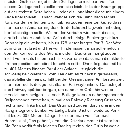
meisten Golfer sehr gut in drei Schlägen erreichbar. Vom Tee
dieses Doglegs rechts sollte man sich leicht links der Baumgruppe
auf der rechten Seite halten – oder als Longhitter diese mit einem
Fade überspielen. Danach wendet sich die Bahn nach rechts.
Kurz vor dem erhöhten Grün gibt es zudem eine Senke, so dass
man bei der Annäherung die erforderliche Schlagweite unbedingt
berücksichtigen sollte. Wie an der Vorbahn wird auch dieses,
deutlich stärker ondulierte Grün durch einige Bunker geschützt.
Dann folgt ein weiteres, bis zu 178 Meter langes Par 3. Der Weg
zum Grün ist breit und frei von Hindernissen, man sollte jedoch
den Bunker rechts des Grüns meiden. Das Grün hängt zudem
leicht von rechts hinten nach links vorne, so dass man die aktuelle
Fahnenposition unbedingt beachten sollte. Dann folgt das mit bis
zu 401 Metern längste Par 4 der Anlage – zugleich die
schwierigste Spielbahn. Vom Tee geht es zunächst geradeaus,
das abfallende Fairway hilft bei der Gesamtlänge. Am besten zielt
man hier rechts des gut sichtbaren Fairwaybunkers. Danach geht
das Fairway spürbar bergab, um dann zum Grün hin wieder
merklich anzusteigen – je nach Balllage können daher spannende
Ballpositionen entstehen, zumal das Fairway Richtung Grün von
rechts nach links hängt. Das Grün wird zudem durch drei in den
Hang integrierte Bunker verteidigt. Bahn 8 ist ein weiteres Par 4
mit bis zu 392 Metern Länge. Hier darf man vom Tee nach
Herzenslust „Gas geben“, denn die Drivelandezone ist sehr breit.
Die Bahn verläuft als leichtes Dogleg rechts, das Grün ist wenig