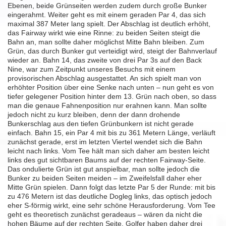
Ebenen, beide Grünseiten werden zudem durch große Bunker
eingerahmt. Weiter geht es mit einem geraden Par 4, das sich
maximal 387 Meter lang spielt. Der Abschlag ist deutlich erhöht,
das Fairway wirkt wie eine Rinne: zu beiden Seiten steigt die
Bahn an, man sollte daher möglichst Mitte Bahn bleiben. Zum
Grün, das durch Bunker gut verteidigt wird, steigt der Bahnverlauf
wieder an. Bahn 14, das zweite von drei Par 3s auf den Back
Nine, war zum Zeitpunkt unseres Besuchs mit einem
provisorischen Abschlag ausgestattet. An sich spielt man von
erhöhter Position über eine Senke nach unten – nun geht es von
tiefer gelegener Position hinter dem 13. Grün nach oben, so dass
man die genaue Fahnenposition nur erahnen kann. Man sollte
jedoch nicht zu kurz bleiben, denn der dann drohende
Bunkerschlag aus den tiefen Grünbunkern ist nicht gerade
einfach. Bahn 15, ein Par 4 mit bis zu 361 Metern Länge, verläuft
zunächst gerade, erst im letzten Viertel wendet sich die Bahn
leicht nach links. Vom Tee hält man sich daher am besten leicht
links des gut sichtbaren Baums auf der rechten Fairway-Seite.
Das ondulierte Grün ist gut anspielbar, man sollte jedoch die
Bunker zu beiden Seiten meiden – im Zweifelsfall daher eher
Mitte Grün spielen. Dann folgt das letzte Par 5 der Runde: mit bis
zu 476 Metern ist das deutliche Dogleg links, das optisch jedoch
eher S-förmig wirkt, eine sehr schöne Herausforderung. Vom Tee
geht es theoretisch zunächst geradeaus – wären da nicht die
hohen Bäume auf der rechten Seite. Golfer haben daher drei