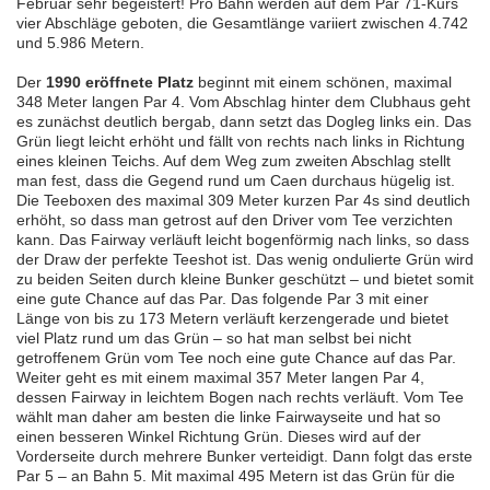
Februar sehr begeistert! Pro Bahn werden auf dem Par 71-Kurs
vier Abschläge geboten, die Gesamtlänge variiert zwischen 4.742
und 5.986 Metern.
Der
1990 eröffnete Platz
beginnt mit einem schönen, maximal
348 Meter langen Par 4. Vom Abschlag hinter dem Clubhaus geht
es zunächst deutlich bergab, dann setzt das Dogleg links ein. Das
Grün liegt leicht erhöht und fällt von rechts nach links in Richtung
eines kleinen Teichs. Auf dem Weg zum zweiten Abschlag stellt
man fest, dass die Gegend rund um Caen durchaus hügelig ist.
Die Teeboxen des maximal 309 Meter kurzen Par 4s sind deutlich
erhöht, so dass man getrost auf den Driver vom Tee verzichten
kann. Das Fairway verläuft leicht bogenförmig nach links, so dass
der Draw der perfekte Teeshot ist. Das wenig ondulierte Grün wird
zu beiden Seiten durch kleine Bunker geschützt – und bietet somit
eine gute Chance auf das Par. Das folgende Par 3 mit einer
Länge von bis zu 173 Metern verläuft kerzengerade und bietet
viel Platz rund um das Grün – so hat man selbst bei nicht
getroffenem Grün vom Tee noch eine gute Chance auf das Par.
Weiter geht es mit einem maximal 357 Meter langen Par 4,
dessen Fairway in leichtem Bogen nach rechts verläuft. Vom Tee
wählt man daher am besten die linke Fairwayseite und hat so
einen besseren Winkel Richtung Grün. Dieses wird auf der
Vorderseite durch mehrere Bunker verteidigt. Dann folgt das erste
Par 5 – an Bahn 5. Mit maximal 495 Metern ist das Grün für die