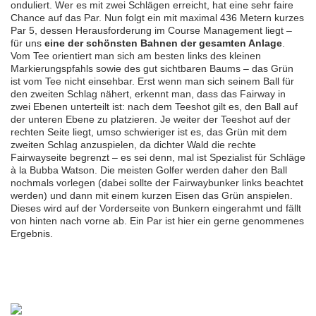
onduliert. Wer es mit zwei Schlägen erreicht, hat eine sehr faire
Chance auf das Par. Nun folgt ein mit maximal 436 Metern kurzes
Par 5, dessen Herausforderung im Course Management liegt –
für uns
eine der schönsten Bahnen der gesamten Anlage
.
Vom Tee orientiert man sich am besten links des kleinen
Markierungspfahls sowie des gut sichtbaren Baums – das Grün
ist vom Tee nicht einsehbar. Erst wenn man sich seinem Ball für
den zweiten Schlag nähert, erkennt man, dass das Fairway in
zwei Ebenen unterteilt ist: nach dem Teeshot gilt es, den Ball auf
der unteren Ebene zu platzieren. Je weiter der Teeshot auf der
rechten Seite liegt, umso schwieriger ist es, das Grün mit dem
zweiten Schlag anzuspielen, da dichter Wald die rechte
Fairwayseite begrenzt – es sei denn, mal ist Spezialist für Schläge
à la Bubba Watson. Die meisten Golfer werden daher den Ball
nochmals vorlegen (dabei sollte der Fairwaybunker links beachtet
werden) und dann mit einem kurzen Eisen das Grün anspielen.
Dieses wird auf der Vorderseite von Bunkern eingerahmt und fällt
von hinten nach vorne ab. Ein Par ist hier ein gerne genommenes
Ergebnis.