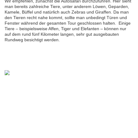
Wir empfehlen, zunächst die Autosafari durchzuführen. Hier sieht
man bereits zahlreiche Tiere, unter anderem Löwen, Geparden,
Kamele, Büffel und natürlich auch Zebras und Giraffen. Da man
den Tieren recht nahe kommt, sollte man unbedingt Türen und
Fenster während der gesamten Tour geschlossen halten. Einige
Tiere – beispielsweise Affen, Tiger und Elefanten – können nur
auf dem rund fünf Kilometer langen, sehr gut ausgebauten
Rundweg besichtigt werden.