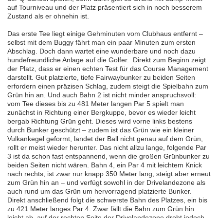
auf Tourniveau und der Platz präsentiert sich in noch besserem
Zustand als er ohnehin ist.
Das erste Tee liegt einige Gehminuten vom Clubhaus entfernt –
selbst mit dem Buggy fährt man ein paar Minuten zum ersten
Abschlag. Doch dann wartet eine wunderbare und noch dazu
hundefreundliche Anlage auf die Golfer. Direkt zum Beginn zeigt
der Platz, dass er einen echten Test für das Course Management
darstellt. Gut platzierte, tiefe Fairwaybunker zu beiden Seiten
erfordern einen präzisen Schlag, zudem steigt die Spielbahn zum
Grün hin an. Und auch Bahn 2 ist nicht minder anspruchsvoll:
vom Tee dieses bis zu 481 Meter langen Par 5 spielt man
zunächst in Richtung einer Bergkuppe, bevor es wieder leicht
bergab Richtung Grün geht. Dieses wird vorne links bestens
durch Bunker geschützt – zudem ist das Grün wie ein kleiner
Vulkankegel geformt, landet der Ball nicht genau auf dem Grün,
rollt er meist wieder herunter. Das nicht allzu lange, folgende Par
3 ist da schon fast entspannend, wenn die großen Grünbunker zu
beiden Seiten nicht wären. Bahn 4, ein Par 4 mit leichtem Knick
nach rechts, ist zwar nur knapp 350 Meter lang, steigt aber erneut
zum Grün hin an – und verfügt sowohl in der Drivelandezone als
auch rund um das Grün um hervorragend platzierte Bunker.
Direkt anschließend folgt die schwerste Bahn des Platzes, ein bis
zu 421 Meter langes Par 4. Zwar fällt die Bahn zum Grün hin
leicht ab, auf der rechten Seite der Drivelandezone droht jedoch