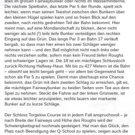
links im großen Fairwaybunker oder rechts im Wasserhindernis.
Die nächste Spielbahn, das letzte Par 5 der Runde, spielt sich
leichter, wenn man seinen Teeshot zwischen den Bunkern über
den kleinen Hügel spielen kann und so freien Blick auf den
zweiten, nach rechts gedrehten Teil der Bahn bekommt. Hier
meint man, auf eine Mondlandschaft zu blicken, denn nicht
weniger als acht (!) teils tiefe Bunker verteidigen den rechten
Eingang auf das Grün. Das lange Par 3 an Bahn 17 verläuft
bergab, so dass man hier einen bis zwei Schläger weniger
nehmen kann – und den Ball möglichst nicht nach links oder
rechts verziehen sollte, sofern man kein Freund tiefen Roughs
und schwieriger Lagen ist. Die 18 ist ein mächtiges Schlussloch
zurück Richtung Halfway-Haus. Mit bis zu 427 Metern ist die Bahn
– obwohl sie leicht bergab geht – vor allem bei Gegenwind fast
schon als Par 5 zu spielen. Damit man überhaupt eine Chance
bekommt, das Grün mit dem zweiten Schlag zu erreichen, gilt es,
die mächtigen Fairwaybunker zu beiden Seiten vom Tee aus dem
Spiel zu nehmen. Steckt die Fahne auf der linken Grünseite, ist
sie etwas leichter anzuspielen, rechts lauern vier markante
Bunker auf zu kurze Schläge.
Der Schloss Torgelow Course ist in jedem Fall anspruchsvoll – je
nach Breite der Fairways und Höhe des Roughs wird der
Schwierigkeitsgrad nochmals gesteigert. Hat man das Glück, den
Platz nach Beendigung der Q-School zu spielen, zeigen auch die