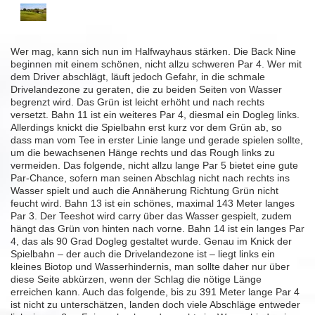
Wer mag, kann sich nun im Halfwayhaus stärken. Die Back Nine
beginnen mit einem schönen, nicht allzu schweren Par 4. Wer mit
dem Driver abschlägt, läuft jedoch Gefahr, in die schmale
Drivelandezone zu geraten, die zu beiden Seiten von Wasser
begrenzt wird. Das Grün ist leicht erhöht und nach rechts
versetzt. Bahn 11 ist ein weiteres Par 4, diesmal ein Dogleg links.
Allerdings knickt die Spielbahn erst kurz vor dem Grün ab, so
dass man vom Tee in erster Linie lange und gerade spielen sollte,
um die bewachsenen Hänge rechts und das Rough links zu
vermeiden. Das folgende, nicht allzu lange Par 5 bietet eine gute
Par-Chance, sofern man seinen Abschlag nicht nach rechts ins
Wasser spielt und auch die Annäherung Richtung Grün nicht
feucht wird. Bahn 13 ist ein schönes, maximal 143 Meter langes
Par 3. Der Teeshot wird carry über das Wasser gespielt, zudem
hängt das Grün von hinten nach vorne. Bahn 14 ist ein langes Par
4, das als 90 Grad Dogleg gestaltet wurde. Genau im Knick der
Spielbahn – der auch die Drivelandezone ist – liegt links ein
kleines Biotop und Wasserhindernis, man sollte daher nur über
diese Seite abkürzen, wenn der Schlag die nötige Länge
erreichen kann. Auch das folgende, bis zu 391 Meter lange Par 4
ist nicht zu unterschätzen, landen doch viele Abschläge entweder