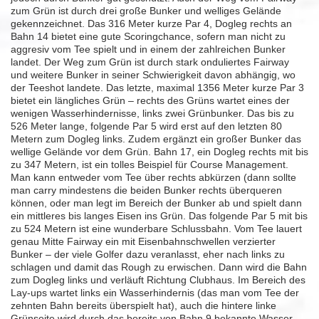
zum Grün ist durch drei große Bunker und welliges Gelände
gekennzeichnet. Das 316 Meter kurze Par 4, Dogleg rechts an
Bahn 14 bietet eine gute Scoringchance, sofern man nicht zu
aggresiv vom Tee spielt und in einem der zahlreichen Bunker
landet. Der Weg zum Grün ist durch stark onduliertes Fairway
und weitere Bunker in seiner Schwierigkeit davon abhängig, wo
der Teeshot landete. Das letzte, maximal 1356 Meter kurze Par 3
bietet ein längliches Grün – rechts des Grüns wartet eines der
wenigen Wasserhindernisse, links zwei Grünbunker. Das bis zu
526 Meter lange, folgende Par 5 wird erst auf den letzten 80
Metern zum Dogleg links. Zudem ergänzt ein großer Bunker das
wellige Gelände vor dem Grün. Bahn 17, ein Dogleg rechts mit bis
zu 347 Metern, ist ein tolles Beispiel für Course Management.
Man kann entweder vom Tee über rechts abkürzen (dann sollte
man carry mindestens die beiden Bunker rechts überqueren
können, oder man legt im Bereich der Bunker ab und spielt dann
ein mittleres bis langes Eisen ins Grün. Das folgende Par 5 mit bis
zu 524 Metern ist eine wunderbare Schlussbahn. Vom Tee lauert
genau Mitte Fairway ein mit Eisenbahnschwellen verzierter
Bunker – der viele Golfer dazu veranlasst, eher nach links zu
schlagen und damit das Rough zu erwischen. Dann wird die Bahn
zum Dogleg links und verläuft Richtung Clubhaus. Im Bereich des
Lay-ups wartet links ein Wasserhindernis (das man vom Tee der
zehnten Bahn bereits überspielt hat), auch die hintere linke
Grünseite wird durch das bereits von Bahn 9 bekannte Wasser