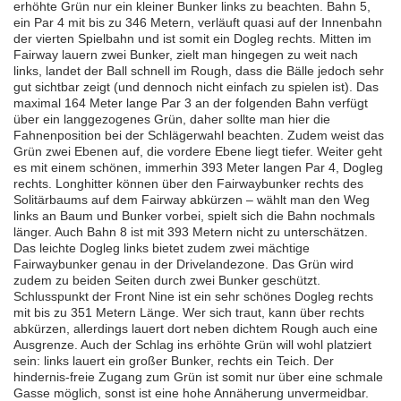
erhöhte Grün nur ein kleiner Bunker links zu beachten. Bahn 5,
ein Par 4 mit bis zu 346 Metern, verläuft quasi auf der Innenbahn
der vierten Spielbahn und ist somit ein Dogleg rechts. Mitten im
Fairway lauern zwei Bunker, zielt man hingegen zu weit nach
links, landet der Ball schnell im Rough, dass die Bälle jedoch sehr
gut sichtbar zeigt (und dennoch nicht einfach zu spielen ist). Das
maximal 164 Meter lange Par 3 an der folgenden Bahn verfügt
über ein langgezogenes Grün, daher sollte man hier die
Fahnenposition bei der Schlägerwahl beachten. Zudem weist das
Grün zwei Ebenen auf, die vordere Ebene liegt tiefer. Weiter geht
es mit einem schönen, immerhin 393 Meter langen Par 4, Dogleg
rechts. Longhitter können über den Fairwaybunker rechts des
Solitärbaums auf dem Fairway abkürzen – wählt man den Weg
links an Baum und Bunker vorbei, spielt sich die Bahn nochmals
länger. Auch Bahn 8 ist mit 393 Metern nicht zu unterschätzen.
Das leichte Dogleg links bietet zudem zwei mächtige
Fairwaybunker genau in der Drivelandezone. Das Grün wird
zudem zu beiden Seiten durch zwei Bunker geschützt.
Schlusspunkt der Front Nine ist ein sehr schönes Dogleg rechts
mit bis zu 351 Metern Länge. Wer sich traut, kann über rechts
abkürzen, allerdings lauert dort neben dichtem Rough auch eine
Ausgrenze. Auch der Schlag ins erhöhte Grün will wohl platziert
sein: links lauert ein großer Bunker, rechts ein Teich. Der
hindernis-freie Zugang zum Grün ist somit nur über eine schmale
Gasse möglich, sonst ist eine hohe Annäherung unvermeidbar.