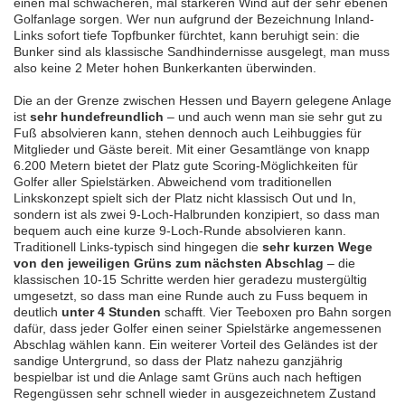
einen mal schwächeren, mal stärkeren Wind auf der sehr ebenen
Golfanlage sorgen. Wer nun aufgrund der Bezeichnung Inland-
Links sofort tiefe Topfbunker fürchtet, kann beruhigt sein: die
Bunker sind als klassische Sandhindernisse ausgelegt, man muss
also keine 2 Meter hohen Bunkerkanten überwinden.
Die an der Grenze zwischen Hessen und Bayern gelegene Anlage
ist
sehr hundefreundlich
– und auch wenn man sie sehr gut zu
Fuß absolvieren kann, stehen dennoch auch Leihbuggies für
Mitglieder und Gäste bereit. Mit einer Gesamtlänge von knapp
6.200 Metern bietet der Platz gute Scoring-Möglichkeiten für
Golfer aller Spielstärken. Abweichend vom traditionellen
Linkskonzept spielt sich der Platz nicht klassisch Out und In,
sondern ist als zwei 9-Loch-Halbrunden konzipiert, so dass man
bequem auch eine kurze 9-Loch-Runde absolvieren kann.
Traditionell Links-typisch sind hingegen die
sehr kurzen Wege
von den jeweiligen Grüns zum nächsten Abschlag
– die
klassischen 10-15 Schritte werden hier geradezu mustergültig
umgesetzt, so dass man eine Runde auch zu Fuss bequem in
deutlich
unter 4 Stunden
schafft. Vier Teeboxen pro Bahn sorgen
dafür, dass jeder Golfer einen seiner Spielstärke angemessenen
Abschlag wählen kann. Ein weiterer Vorteil des Geländes ist der
sandige Untergrund, so dass der Platz nahezu ganzjährig
bespielbar ist und die Anlage samt Grüns auch nach heftigen
Regengüssen sehr schnell wieder in ausgezeichnetem Zustand