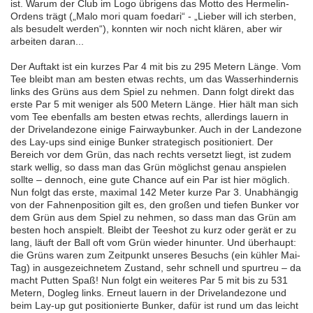
ist. Warum der Club im Logo übrigens das Motto des Hermelin-
Ordens trägt („Malo mori quam foedari“ - „Lieber will ich sterben,
als besudelt werden“), konnten wir noch nicht klären, aber wir
arbeiten daran...
Der Auftakt ist ein kurzes Par 4 mit bis zu 295 Metern Länge. Vom
Tee bleibt man am besten etwas rechts, um das Wasserhindernis
links des Grüns aus dem Spiel zu nehmen. Dann folgt direkt das
erste Par 5 mit weniger als 500 Metern Länge. Hier hält man sich
vom Tee ebenfalls am besten etwas rechts, allerdings lauern in
der Drivelandezone einige Fairwaybunker. Auch in der Landezone
des Lay-ups sind einige Bunker strategisch positioniert. Der
Bereich vor dem Grün, das nach rechts versetzt liegt, ist zudem
stark wellig, so dass man das Grün möglichst genau anspielen
sollte – dennoch, eine gute Chance auf ein Par ist hier möglich.
Nun folgt das erste, maximal 142 Meter kurze Par 3. Unabhängig
von der Fahnenposition gilt es, den großen und tiefen Bunker vor
dem Grün aus dem Spiel zu nehmen, so dass man das Grün am
besten hoch anspielt. Bleibt der Teeshot zu kurz oder gerät er zu
lang, läuft der Ball oft vom Grün wieder hinunter. Und überhaupt:
die Grüns waren zum Zeitpunkt unseres Besuchs (ein kühler Mai-
Tag) in ausgezeichnetem Zustand, sehr schnell und spurtreu – da
macht Putten Spaß! Nun folgt ein weiteres Par 5 mit bis zu 531
Metern, Dogleg links. Erneut lauern in der Drivelandezone und
beim Lay-up gut positionierte Bunker, dafür ist rund um das leicht