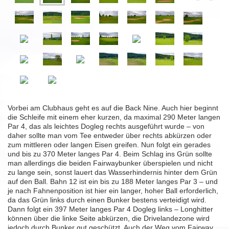
Vorbei am Clubhaus geht es auf die Back Nine. Auch hier beginnt
die Schleife mit einem eher kurzen, da maximal 290 Meter langen
Par 4, das als leichtes Dogleg rechts ausgeführt wurde – von
daher sollte man vom Tee entweder über rechts abkürzen oder
zum mittleren oder langen Eisen greifen. Nun folgt ein gerades
und bis zu 370 Meter langes Par 4. Beim Schlag ins Grün sollte
man allerdings die beiden Fairwaybunker überspielen und nicht
zu lange sein, sonst lauert das Wasserhindernis hinter dem Grün
auf den Ball. Bahn 12 ist ein bis zu 188 Meter langes Par 3 – und
je nach Fahnenposition ist hier ein langer, hoher Ball erforderlich,
da das Grün links durch einen Bunker bestens verteidigt wird.
Dann folgt ein 397 Meter langes Par 4 Dogleg links – Longhitter
können über die linke Seite abkürzen, die Drivelandezone wird
jedoch durch Bunker gut geschützt. Auch der Weg vom Fairway