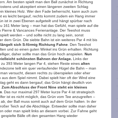
ern. Am besten spielt man den Ball zunächst in Richtung
ostens und akzeptiert einen längeren zweiten Schlag
t ein kleines Holz. Wer den Fade beherrscht, kann auch zum
ht es leicht bergauf, rechts kommt zudem ein Hang immer
ün ist in zwei Ebenen aufgeteilt und hängt spürbar nach
 zu 161 Meter lang – man hat das Gefühl, man spiele auf die
n Pierre & Vancances Ferienanlage. Der Teeshot muss
elt werden – und sollte nicht zu lang sein, sonst
ter dem Grün. Die siebte Bahn ist ein weiteres Par 4 mit bis
längelt sich S-förmig Richtung Fahne
. Den Teeshot
alten und so einen guten Winkel ins Grün erhalten. Richtung
lliger, daher sollte man das Grün hoch anspielen.
Nun
vielleicht schönsten Bahnen der Anlage.
Links der
 zu 393 Meter langen Par 4, stehen Reste eines
alten
landezone teilt ein quer verlaufender Hügel die Bahn – man
b man versucht, diesen rechts zu überspielen oder eher
ch aus dem Spiel nimmt. Dabei spielt hier oft der Wind eine
lag geht es dann bergauf, das Grün hängt deutlich von
.
Zum Abschluss der Front Nine steht ein kleines
m
. Das nur maximal 297 Meter kurze Par 4 ist strategisch
lfer ist es nicht möglich, das Grün vom Tee anzugreifen –
 ab, der Ball muss somit auch auf dem Grün halten. In der
 großer Teich auf die Abschläge. Entweder sollte man daher
n oder man spielt links an diesem vorbei. Zur Fahne geht
 gespielte Bälle oft den gesamten Hang wieder