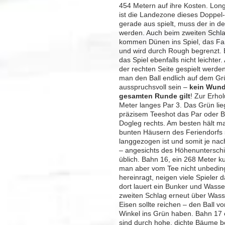
454 Metern auf ihre Kosten. Long
ist die Landezone dieses Doppel
gerade aus spielt, muss der in d
werden. Auch beim zweiten Schlag 
kommen Dünen ins Spiel, das Fair
und wird durch Rough begrenzt. Ei
das Spiel ebenfalls nicht leicht
der rechten Seite gespielt werden
man den Ball endlich auf dem Gr
ausspruchsvoll sein –
kein Wund
gesamten Runde gilt
! Zur Erhol
Meter langes Par 3. Das Grün lie
präzisem Teeshot das Par oder Bi
Dogleg rechts. Am besten hält ma
bunten Häusern des Feriendorfs 
langgezogen ist und somit je na
– angesichts des Höhenunterschi
üblich. Bahn 16, ein 268 Meter ku
man aber vom Tee nicht unbeding
hereinragt, neigen viele Spieler
dort lauert ein Bunker und Wasse
zweiten Schlag erneut über Wasse
Eisen sollte reichen – den Ball v
Winkel ins Grün haben. Bahn 17 e
sind durch hohe, dichte Bäume be