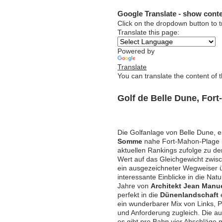
Google Translate - show conte
Click on the dropdown button to t
Translate this page:
Powered by
Translate
You can translate the content of 
Golf de Belle Dune, For
Die Golfanlage von Belle Dune, e
Somme
nahe Fort-Mahon-Plage 
aktuellen Rankings zufolge zu d
Wert auf das Gleichgewicht zwisc
ein ausgezeichneter Wegweiser ü
interessante Einblicke in die Nat
Jahre von
Architekt Jean Manu
perfekt in die
Dünenlandschaft
e
ein wunderbarer Mix von Links, P
und Anforderung zugleich. Die auf
es gibt pro Bahn vier Abschläge