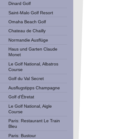
Dinard Golf
Saint-Malo Golf Resort
Omaha Beach Golf
Chateau de Chailly
Normandie Ausflüge
Haus und Garten Claude
Monet
Le Golf National, Albatros
Course
Golf du Val Secret
Ausflugstipps Champagne
Golf d'Étretat
Le Golf National, Aigle
Course
Paris: Restaurant Le Train
Bleu
Paris: Bustour