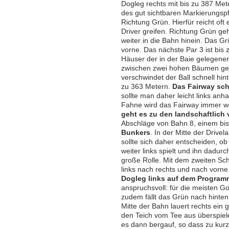
Dogleg rechts mit bis zu 387 Met
des gut sichtbaren Markierungspf
Richtung Grün. Hierfür reicht of
Driver greifen. Richtung Grün ge
weiter in die Bahn hinein. Das Gr
vorne. Das nächste Par 3 ist bis
Häuser der in der Baie gelegene
zwischen zwei hohen Bäumen gespi
verschwindet der Ball schnell hin
zu 363 Metern.
Das Fairway sch
sollte man daher leicht links anh
Fahne wird das Fairway immer we
geht es zu den landschaftlich 
Abschläge von Bahn 8, einem bis
Bunkers
. In der Mitte der Drive
sollte sich daher entscheiden, o
weiter links spielt und ihn dadur
große Rolle. Mit dem zweiten Sch
links nach rechts und nach vorne
Dogleg links auf dem Program
anspruchsvoll: für die meisten Go
zudem fällt das Grün nach hinten
Mitte der Bahn lauert rechts ein
den Teich vom Tee aus überspiele
es dann bergauf, so dass zu kurz