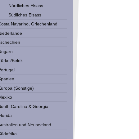
Nördliches Elsass
Südliches Elsass
Costa Navarino, Griechenland
Niederlande
Tschechien
Ungarn
Türkei/Belek
Portugal
Spanien
Europa (Sonstige)
Mexiko
South Carolina & Georgia
Florida
Australien und Neuseeland
Südafrika