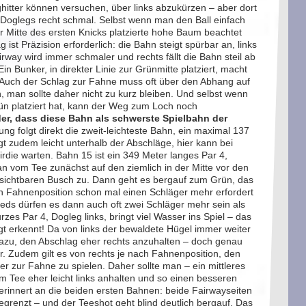
hitter können versuchen, über links abzukürzen – aber dort
-Doglegs recht schmal. Selbst wenn man den Ball einfach
er Mitte des ersten Knicks platzierte hohe Baum beachtet
ist Präzision erforderlich: die Bahn steigt spürbar an, links
way wird immer schmaler und rechts fällt die Bahn steil ab
n Bunker, in direkter Linie zur Grünmitte platziert, macht
er. Auch der Schlag zur Fahne muss oft über den Abhang auf
, man sollte daher nicht zu kurz bleiben. Und selbst wenn
ün platziert hat, kann der Weg zum Loch noch
er, dass diese Bahn als schwerste Spielbahn der
ung folgt direkt die zweit-leichteste Bahn, ein maximal 137
gt zudem leicht unterhalb der Abschläge, hier kann bei
rdie warten. Bahn 15 ist ein 349 Meter langes Par 4,
n vom Tee zunächst auf den ziemlich in der Mitte vor den
sichtbaren Busch zu. Dann geht es bergauf zum Grün, das
ch Fahnenposition schon mal einen Schläger mehr erfordert
eds dürfen es dann auch oft zwei Schläger mehr sein als
rzes Par 4, Dogleg links, bringt viel Wasser ins Spiel – das
t erkennt! Da von links der bewaldete Hügel immer weiter
 dazu, den Abschlag eher rechts anzuhalten – doch genau
r. Zudem gilt es von rechts je nach Fahnenposition, den
r zur Fahne zu spielen. Daher sollte man – ein mittleres
om Tee eher leicht links anhalten und so einen besseren
rinnert an die beiden ersten Bahnen: beide Fairwayseiten
grenzt – und der Teeshot geht blind deutlich bergauf. Das