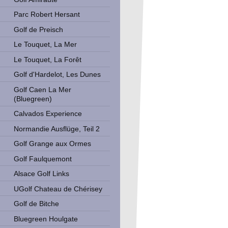
Parc Robert Hersant
Golf de Preisch
Le Touquet, La Mer
Le Touquet, La Forêt
Golf d'Hardelot, Les Dunes
Golf Caen La Mer
(Bluegreen)
Calvados Experience
Normandie Ausflüge, Teil 2
Golf Grange aux Ormes
Golf Faulquemont
Alsace Golf Links
UGolf Chateau de Chérisey
Golf de Bitche
Bluegreen Houlgate