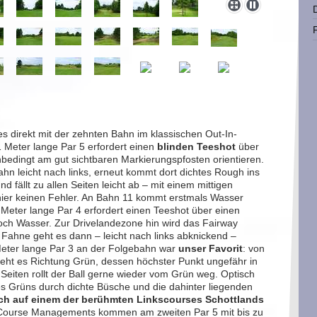
es direkt mit der zehnten Bahn im klassischen Out-In-
1 Meter lange Par 5 erfordert einen
blinden Teeshot
über
nbedingt am gut sichtbaren Markierungspfosten orientieren.
ahn leicht nach links, erneut kommt dort dichtes Rough ins
nd fällt zu allen Seiten leicht ab – mit einem mittigen
er keinen Fehler. An Bahn 11 kommt erstmals Wasser
5 Meter lange Par 4 erfordert einen Teeshot über einen
noch Wasser. Zur Drivelandezone hin wird das Fairway
 Fahne geht es dann – leicht nach links abknickend –
Meter lange Par 3 an der Folgebahn war
unser Favorit
: von
geht es Richtung Grün, dessen höchster Punkt ungefähr in
n Seiten rollt der Ball gerne wieder vom Grün weg. Optisch
es Grüns durch dichte Büsche und die dahinter liegenden
ch auf einem der berühmten Linkscourses Schottlands
Course Managements kommen am zweiten Par 5 mit bis zu