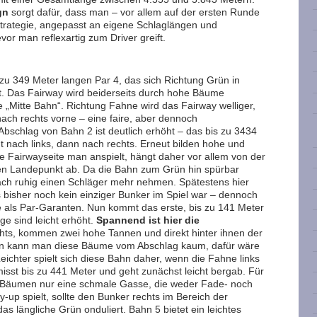
gn
sorgt dafür, dass man – vor allem auf der ersten Runde
Strategie, angepasst an eigene Schlaglängen und
evor man reflexartig zum Driver greift.
zu 349 Meter langen Par 4, das sich Richtung Grün in
. Das Fairway wird beiderseits durch hohe Bäume
e „Mitte Bahn“. Richtung Fahne wird das Fairway welliger,
nach rechts vorne – eine faire, aber dennoch
Abschlag von Bahn 2 ist deutlich erhöht – das bis zu 3434
ht nach links, dann nach rechts. Erneut bilden hohe und
 Fairwayseite man anspielt, hängt daher vor allem von der
n Landepunkt ab. Da die Bahn zum Grün hin spürbar
oach ruhig einen Schläger mehr nehmen. Spätestens hier
s bisher noch kein einziger Bunker im Spiel war – dennoch
 als Par-Garanten. Nun kommt das erste, bis zu 141 Meter
ge sind leicht erhöht.
Spannend ist hier die
echts, kommen zwei hohe Tannen und direkt hinter ihnen der
len kann man diese Bäume vom Abschlag kaum, dafür wäre
Leichter spielt sich diese Bahn daher, wenn die Fahne links
misst bis zu 441 Meter und geht zunächst leicht bergab. Für
n Bäumen nur eine schmale Gasse, die weder Fade- noch
y-up spielt, sollte den Bunker rechts im Bereich der
s längliche Grün onduliert. Bahn 5 bietet ein leichtes