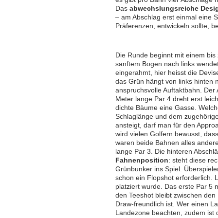
Das
abwechslungsreiche Desi
– am Abschlag erst einmal eine 
Präferenzen, entwickeln sollte, b
Die Runde beginnt mit einem bis 
sanftem Bogen nach links wendet
eingerahmt, hier heisst die Devis
das Grün hängt von links hinten 
anspruchsvolle Auftaktbahn. Der 
Meter lange Par 4 dreht erst leic
dichte Bäume eine Gasse. Welche
Schlaglänge und dem zugehörige
ansteigt, darf man für den Appr
wird vielen Golfern bewusst, das
waren beide Bahnen alles andere
lange Par 3. Die hinteren Abschlä
Fahnenposition
: steht diese r
Grünbunker ins Spiel. Überspie
schon ein Flopshot erforderlich. 
platziert wurde. Das erste Par 5 
den Teeshot bleibt zwischen de
Draw-freundlich ist. Wer einen La
Landezone beachten, zudem ist da