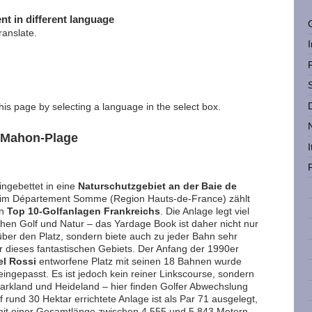
nt in different language
ranslate.
this page by selecting a language in the select box.
t-Mahon-Plage
I
ingebettet in eine
Naturschutzgebiet an der Baie de
im Département Somme (Region Hauts-de-France) zählt
en
Top 10-Golfanlagen Frankreichs
. Die Anlage legt viel
hen Golf und Natur – das Yardage Book ist daher nicht nur
ber den Platz, sondern biete auch zu jeder Bahn sehr
ur dieses fantastischen Gebiets. Der Anfang der 1990er
el Rossi
entworfene Platz mit seinen 18 Bahnen wurde
ingepasst. Es ist jedoch kein reiner Linkscourse, sondern
arkland und Heideland – hier finden Golfer Abwechslung
 rund 30 Hektar errichtete Anlage ist als Par 71 ausgelegt,
 mit einer Gesamtlänge zwischen 4.555 und 5.843 Metern.