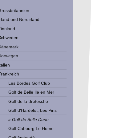
Grossbritannien
Irland und Nordirland
Finnland
Schweden
Dänemark
Norwegen
talien
Frankreich
Les Bordes Golf Club
Golf de Belle Île en Mer
Golf de la Bretesche
Golf d'Hardelot, Les Pins
Golf de Belle Dune
Golf Cabourg Le Home
Golf Amirauté