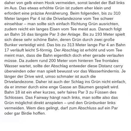
daher von gelb einen Hook vermeiden, sonst landet der Ball links
im Aus. Das etwas erhöhte Grün ist zudem eher klein und
erfordert eine präzise Annäherung. Beim folgenden, bis zu 310
Meter langen Par 4 ist die Drivelandezone vom Tee schwer
einsehbar – man sollte sich einfach Richtung Grün ausrichten,
zudem reicht ein langes Eisen vom Tee meist aus. Danach folgt
an Bahn 16 das längste Par 3 der Anlage. Bis zu 193 Meter spielt
sich diese sehr schöne Bahn, deren Grün durch zwei große
Bunker verteidigt wird. Das bis zu 313 Meter lange Par 4 an Bahn
17 verläuft leicht S-förmig. Der Abschlag ist erhöht und vom Tee
meint man, dass die Bahn eigentlich doch eher gerade verlaufen
müsse. Da zudem rund 200 Meter vom hinteren Tee frontales
Wasser wartet, sollte der Abschlag entweder diese Distanz carry
überwinden oder man spielt bewusst vor das Wasserhindernis. Je
länger der Drive wird, umso schmaler ist auch die
Drivelandezone. Daher ist auch der Schlag ins Grün nicht einfach,
da er immer durch eine enge Gasse an Bäumen gespielt wird.
Bahn 18 ist ein eher kurzes, sehr faires Par 3 zu Füssen des
Schlosses. Das Fairway hängt nach links, man sollte also das
Grün möglichst direkt anspielen – und den Grünbunker links
vermeiden. Wem dies gelingt, darf zum Abschluss auf ein Par
oder gar Birdie hoffen.