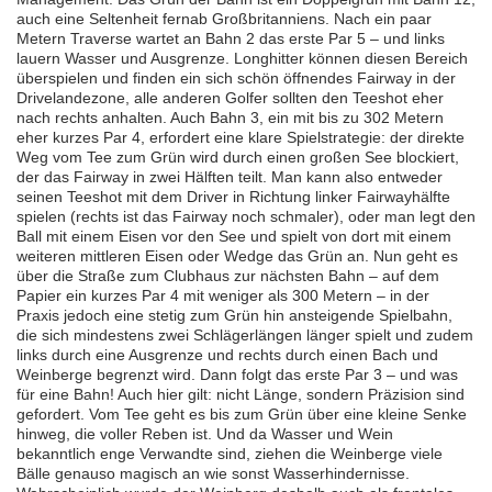
auch eine Seltenheit fernab Großbritanniens. Nach ein paar
Metern Traverse wartet an Bahn 2 das erste Par 5 – und links
lauern Wasser und Ausgrenze. Longhitter können diesen Bereich
überspielen und finden ein sich schön öffnendes Fairway in der
Drivelandezone, alle anderen Golfer sollten den Teeshot eher
nach rechts anhalten. Auch Bahn 3, ein mit bis zu 302 Metern
eher kurzes Par 4, erfordert eine klare Spielstrategie: der direkte
Weg vom Tee zum Grün wird durch einen großen See blockiert,
der das Fairway in zwei Hälften teilt. Man kann also entweder
seinen Teeshot mit dem Driver in Richtung linker Fairwayhälfte
spielen (rechts ist das Fairway noch schmaler), oder man legt den
Ball mit einem Eisen vor den See und spielt von dort mit einem
weiteren mittleren Eisen oder Wedge das Grün an. Nun geht es
über die Straße zum Clubhaus zur nächsten Bahn – auf dem
Papier ein kurzes Par 4 mit weniger als 300 Metern – in der
Praxis jedoch eine stetig zum Grün hin ansteigende Spielbahn,
die sich mindestens zwei Schlägerlängen länger spielt und zudem
links durch eine Ausgrenze und rechts durch einen Bach und
Weinberge begrenzt wird. Dann folgt das erste Par 3 – und was
für eine Bahn! Auch hier gilt: nicht Länge, sondern Präzision sind
gefordert. Vom Tee geht es bis zum Grün über eine kleine Senke
hinweg, die voller Reben ist. Und da Wasser und Wein
bekanntlich enge Verwandte sind, ziehen die Weinberge viele
Bälle genauso magisch an wie sonst Wasserhindernisse.