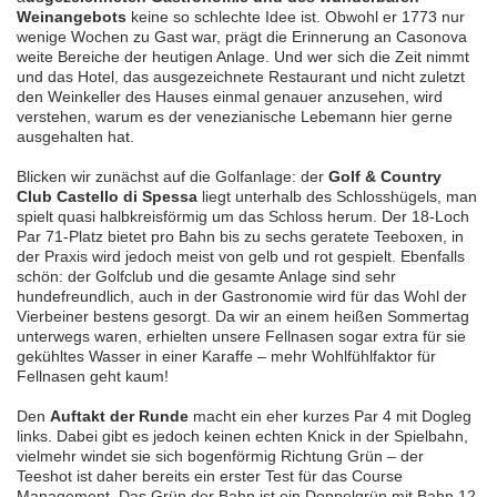
Weinangebots
keine so schlechte Idee ist. Obwohl er 1773 nur
wenige Wochen zu Gast war, prägt die Erinnerung an Casonova
weite Bereiche der heutigen Anlage. Und wer sich die Zeit nimmt
und das Hotel, das ausgezeichnete Restaurant und nicht zuletzt
den Weinkeller des Hauses einmal genauer anzusehen, wird
verstehen, warum es der venezianische Lebemann hier gerne
ausgehalten hat.
Blicken wir zunächst auf die Golfanlage: der
Golf & Country
Club Castello di Spessa
liegt unterhalb des Schlosshügels, man
spielt quasi halbkreisförmig um das Schloss herum. Der 18-Loch
Par 71-Platz bietet pro Bahn bis zu sechs geratete Teeboxen, in
der Praxis wird jedoch meist von gelb und rot gespielt. Ebenfalls
schön: der Golfclub und die gesamte Anlage sind sehr
hundefreundlich, auch in der Gastronomie wird für das Wohl der
Vierbeiner bestens gesorgt. Da wir an einem heißen Sommertag
unterwegs waren, erhielten unsere Fellnasen sogar extra für sie
gekühltes Wasser in einer Karaffe – mehr Wohlfühlfaktor für
Fellnasen geht kaum!
Den
Auftakt der Runde
macht ein eher kurzes Par 4 mit Dogleg
links. Dabei gibt es jedoch keinen echten Knick in der Spielbahn,
vielmehr windet sie sich bogenförmig Richtung Grün – der
Teeshot ist daher bereits ein erster Test für das Course
Management. Das Grün der Bahn ist ein Doppelgrün mit Bahn 12,