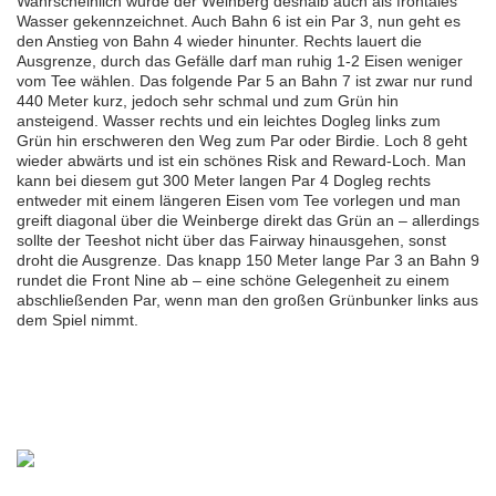
Wahrscheinlich wurde der Weinberg deshalb auch als frontales
Wasser gekennzeichnet. Auch Bahn 6 ist ein Par 3, nun geht es
den Anstieg von Bahn 4 wieder hinunter. Rechts lauert die
Ausgrenze, durch das Gefälle darf man ruhig 1-2 Eisen weniger
vom Tee wählen. Das folgende Par 5 an Bahn 7 ist zwar nur rund
440 Meter kurz, jedoch sehr schmal und zum Grün hin
ansteigend. Wasser rechts und ein leichtes Dogleg links zum
Grün hin erschweren den Weg zum Par oder Birdie. Loch 8 geht
wieder abwärts und ist ein schönes Risk and Reward-Loch. Man
kann bei diesem gut 300 Meter langen Par 4 Dogleg rechts
entweder mit einem längeren Eisen vom Tee vorlegen und man
greift diagonal über die Weinberge direkt das Grün an – allerdings
sollte der Teeshot nicht über das Fairway hinausgehen, sonst
droht die Ausgrenze. Das knapp 150 Meter lange Par 3 an Bahn 9
rundet die Front Nine ab – eine schöne Gelegenheit zu einem
abschließenden Par, wenn man den großen Grünbunker links aus
dem Spiel nimmt.