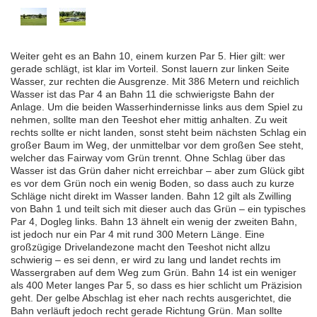
Weiter geht es an Bahn 10, einem kurzen Par 5. Hier gilt: wer
gerade schlägt, ist klar im Vorteil. Sonst lauern zur linken Seite
Wasser, zur rechten die Ausgrenze. Mit 386 Metern und reichlich
Wasser ist das Par 4 an Bahn 11 die schwierigste Bahn der
Anlage. Um die beiden Wasserhindernisse links aus dem Spiel zu
nehmen, sollte man den Teeshot eher mittig anhalten. Zu weit
rechts sollte er nicht landen, sonst steht beim nächsten Schlag ein
großer Baum im Weg, der unmittelbar vor dem großen See steht,
welcher das Fairway vom Grün trennt. Ohne Schlag über das
Wasser ist das Grün daher nicht erreichbar – aber zum Glück gibt
es vor dem Grün noch ein wenig Boden, so dass auch zu kurze
Schläge nicht direkt im Wasser landen. Bahn 12 gilt als Zwilling
von Bahn 1 und teilt sich mit dieser auch das Grün – ein typisches
Par 4, Dogleg links. Bahn 13 ähnelt ein wenig der zweiten Bahn,
ist jedoch nur ein Par 4 mit rund 300 Metern Länge. Eine
großzügige Drivelandezone macht den Teeshot nicht allzu
schwierig – es sei denn, er wird zu lang und landet rechts im
Wassergraben auf dem Weg zum Grün. Bahn 14 ist ein weniger
als 400 Meter langes Par 5, so dass es hier schlicht um Präzision
geht. Der gelbe Abschlag ist eher nach rechts ausgerichtet, die
Bahn verläuft jedoch recht gerade Richtung Grün. Man sollte