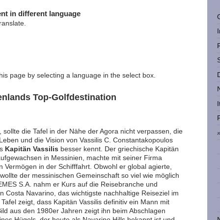
nt in different language
ranslate.
this page by selecting a language in the select box.
enlands Top-Golfdestination
I
ollte die Tafel in der Nähe der Agora nicht verpassen, die
Leben und die Vision von Vassilis C. Constantakopoulos
ls
Kapitän Vassilis
besser kennt. Der griechische Kapitän
ufgewachsen in Messinien, machte mit seiner Firma
Vermögen in der Schifffahrt. Obwohl er global agierte,
wollte der messinischen Gemeinschaft so viel wie möglich
TEMES S.A. nahm er Kurs auf die Reisebranche und
on Costa Navarino, das wichtigste nachhaltige Reiseziel im
afel zeigt, dass Kapitän Vassilis definitiv ein Mann mit
 Bild aus den 1980er Jahren zeigt ihn beim Abschlagen
eines Hügels, der heute als Navarino Hills bekannt ist und