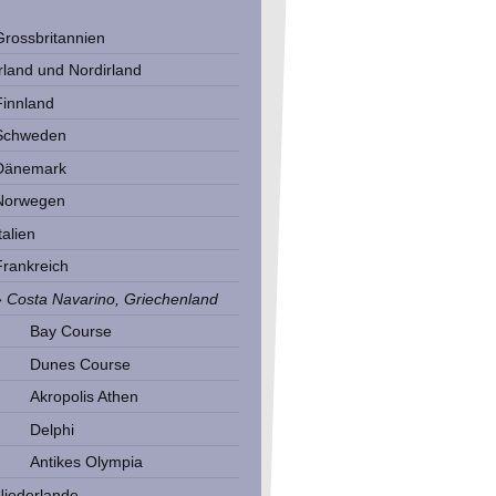
Grossbritannien
Irland und Nordirland
Finnland
Schweden
Dänemark
Norwegen
talien
Frankreich
Costa Navarino, Griechenland
Bay Course
Dunes Course
Akropolis Athen
Delphi
Antikes Olympia
Niederlande