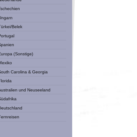
Tschechien
Ungarn
Türkei/Belek
Portugal
Spanien
Europa (Sonstige)
Mexiko
South Carolina & Georgia
Florida
Australien und Neuseeland
Südafrika
Deutschland
Fernreisen