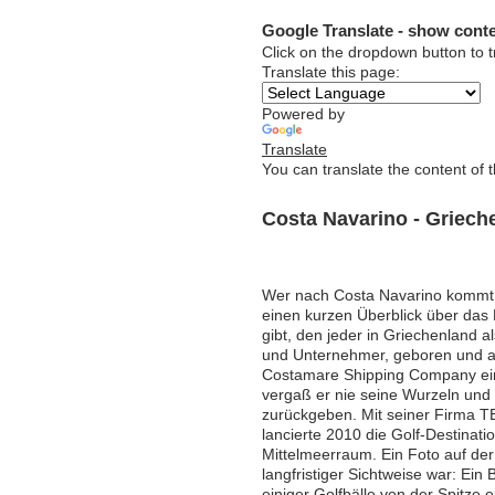
Google Translate - show conte
Click on the dropdown button to t
Translate this page:
Powered by
Translate
You can translate the content of 
Costa Navarino - Griech
Wer nach Costa Navarino kommt, s
einen kurzen Überblick über das 
gibt, den jeder in Griechenland a
und Unternehmer, geboren und a
Costamare Shipping Company ein 
vergaß er nie seine Wurzeln und 
zurückgeben. Mit seiner Firma 
lancierte 2010 die Golf-Destinati
Mittelmeerraum. Ein Foto auf der T
langfristiger Sichtweise war: Ein
einiger Golfbälle von der Spitze 