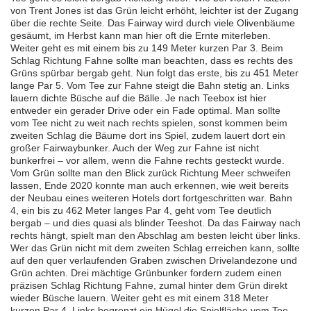
von Trent Jones ist das Grün leicht erhöht, leichter ist der Zugang
über die rechte Seite. Das Fairway wird durch viele Olivenbäume
gesäumt, im Herbst kann man hier oft die Ernte miterleben.
Weiter geht es mit einem bis zu 149 Meter kurzen Par 3. Beim
Schlag Richtung Fahne sollte man beachten, dass es rechts des
Grüns spürbar bergab geht. Nun folgt das erste, bis zu 451 Meter
lange Par 5. Vom Tee zur Fahne steigt die Bahn stetig an. Links
lauern dichte Büsche auf die Bälle. Je nach Teebox ist hier
entweder ein gerader Drive oder ein Fade optimal. Man sollte
vom Tee nicht zu weit nach rechts spielen, sonst kommen beim
zweiten Schlag die Bäume dort ins Spiel, zudem lauert dort ein
großer Fairwaybunker. Auch der Weg zur Fahne ist nicht
bunkerfrei – vor allem, wenn die Fahne rechts gesteckt wurde.
Vom Grün sollte man den Blick zurück Richtung Meer schweifen
lassen, Ende 2020 konnte man auch erkennen, wie weit bereits
der Neubau eines weiteren Hotels dort fortgeschritten war. Bahn
4, ein bis zu 462 Meter langes Par 4, geht vom Tee deutlich
bergab – und dies quasi als blinder Teeshot. Da das Fairway nach
rechts hängt, spielt man den Abschlag am besten leicht über links.
Wer das Grün nicht mit dem zweiten Schlag erreichen kann, sollte
auf den quer verlaufenden Graben zwischen Drivelandezone und
Grün achten. Drei mächtige Grünbunker fordern zudem einen
präzisen Schlag Richtung Fahne, zumal hinter dem Grün direkt
wieder Büsche lauern. Weiter geht es mit einem 318 Meter
kurzen Par 4. Links begrenzt ein Hügel die Spielfläche vom Tee,