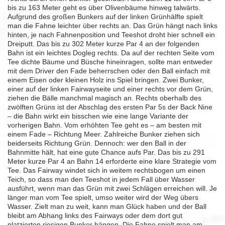
bis zu 163 Meter geht es über Olivenbäume hinweg talwärts.
Aufgrund des großen Bunkers auf der linken Grünhälfte spielt
man die Fahne leichter über rechts an. Das Grün hängt nach links
hinten, je nach Fahnenposition und Teeshot droht hier schnell ein
Dreiputt. Das bis zu 302 Meter kurze Par 4 an der folgenden
Bahn ist ein leichtes Dogleg rechts. Da auf der rechten Seite vom
Tee dichte Bäume und Büsche hineinragen, sollte man entweder
mit dem Driver den Fade beherrschen oder den Ball einfach mit
einem Eisen oder kleinen Holz ins Spiel bringen. Zwei Bunker,
einer auf der linken Fairwayseite und einer rechts vor dem Grün,
ziehen die Bälle manchmal magisch an. Rechts oberhalb des
zwölften Grüns ist der Abschlag des ersten Par 5s der Back Nine
– die Bahn wirkt ein bisschen wie eine lange Variante der
vorherigen Bahn. Vom erhöhten Tee geht es – am besten mit
einem Fade – Richtung Meer. Zahlreiche Bunker ziehen sich
beiderseits Richtung Grün. Dennoch: wer den Ball in der
Bahnmitte hält, hat eine gute Chance aufs Par. Das bis zu 291
Meter kurze Par 4 an Bahn 14 erforderte eine klare Strategie vom
Tee. Das Fairway windet sich in weitem rechtsbogen um einen
Teich, so dass man den Teeshot in jedem Fall über Wasser
ausführt, wenn man das Grün mit zwei Schlägen erreichen will. Je
länger man vom Tee spielt, umso weiter wird der Weg übers
Wasser. Zielt man zu weit, kann man Glück haben und der Ball
bleibt am Abhang links des Fairways oder dem dort gut
platzierten,riesigen Bunker hängen. Die Fahne spielt man am