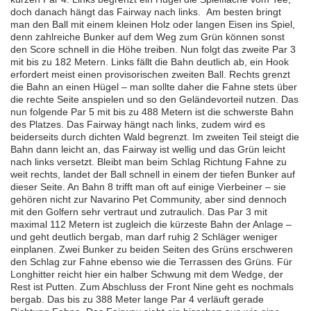
doch danach hängt das Fairway nach links. Am besten bringt
man den Ball mit einem kleinen Holz oder langen Eisen ins Spiel,
denn zahlreiche Bunker auf dem Weg zum Grün können sonst
den Score schnell in die Höhe treiben. Nun folgt das zweite Par 3
mit bis zu 182 Metern. Links fällt die Bahn deutlich ab, ein Hook
erfordert meist einen provisorischen zweiten Ball. Rechts grenzt
die Bahn an einen Hügel – man sollte daher die Fahne stets über
die rechte Seite anspielen und so den Geländevorteil nutzen. Das
nun folgende Par 5 mit bis zu 488 Metern ist die schwerste Bahn
des Platzes. Das Fairway hängt nach links, zudem wird es
beiderseits durch dichten Wald begrenzt. Im zweiten Teil steigt die
Bahn dann leicht an, das Fairway ist wellig und das Grün leicht
nach links versetzt. Bleibt man beim Schlag Richtung Fahne zu
weit rechts, landet der Ball schnell in einem der tiefen Bunker auf
dieser Seite. An Bahn 8 trifft man oft auf einige Vierbeiner – sie
gehören nicht zur Navarino Pet Community, aber sind dennoch
mit den Golfern sehr vertraut und zutraulich. Das Par 3 mit
maximal 112 Metern ist zugleich die kürzeste Bahn der Anlage –
und geht deutlich bergab, man darf ruhig 2 Schläger weniger
einplanen. Zwei Bunker zu beiden Seiten des Grüns erschweren
den Schlag zur Fahne ebenso wie die Terrassen des Grüns. Für
Longhitter reicht hier ein halber Schwung mit dem Wedge, der
Rest ist Putten. Zum Abschluss der Front Nine geht es nochmals
bergab. Das bis zu 388 Meter lange Par 4 verläuft gerade