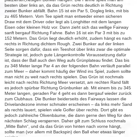
besten über links an, da das Grün rechts deutlich in Richtung
zweier Bunker abfällt. Bahn 15 ist ein Par 5, Dogleg links, mit bis
zu 465 Metern. Vom Tee spielt man entweder einen sicheren
Draw mit dem Driver oder legt als Longhitter mit dem langen
Eisen oder kleinen Holz vor. Dann zieht sich das wellige Fairway
sanft bergauf Richtung Fahne. Bahn 16 ist ein Par 3 mit bis zu
152 Metern. Das Grün liegt deutlich erhöht, zudem hängt es nach
rechts in Richtung dichtem Rough. Zwei Bunker auf der linken
Seite sorgen dafür, dass ein Teeshot über links zwar die optimale
Strategie ist, jedoch gute Längenkontrolle Voraussetzung dafür
ist, dass der Ball auch den Weg aufs Grünplateau findet. Das bis
zu 348 Meter lange Par 4 an der folgenden Bahn verläuft parallel
zum Meer – daher kommt häufig der Wind ins Spiel, zudem sollte
man nicht zu weit nach rechts spielen. Das Grün ist nochmals
leicht nach rechts Richtung Meer versetzt, am rechten Rand fällt
es jedoch spürbar Richtung Grünbunker ab. Mit einem bis zu 345
Meter langen, geraden Par 4 geht es dann bergauf wieder zurück
zum Clubhaus. Die Bunker beiderseits des Fairways lassen die
Drivelandezone immer schmaler erscheinen – da links mehr Sand
als rechts lauert, spielen viele Golfer über rechts. Dort gibt es
jedoch zahlreiche Olivenbäume, die dann gerne den Weg für den
nächsten Schlag versperren. Daher gilt zum Schluss nochmals
„Mitte Bahn“, und da das Grün von hinten nach vorne hängt,
sollte man (vor allem mit Backspin) den Ball eher etwas länger