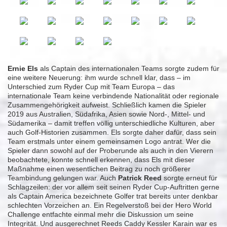
Ernie Els
als Captain des internationalen Teams sorgte zudem für
eine weitere Neuerung: ihm wurde schnell klar, dass – im
Unterschied zum Ryder Cup mit Team Europa – das
internationale Team keine verbindende Nationalität oder regionale
Zusammengehörigkeit aufweist. Schließlich kamen die Spieler
2019 aus Australien, Südafrika, Asien sowie Nord-, Mittel- und
Südamerika – damit treffen völlig unterschiedliche Kulturen, aber
auch Golf-Historien zusammen. Els sorgte daher dafür, dass sein
Team erstmals unter einem gemeinsamen Logo antrat. Wer die
Spieler dann sowohl auf der Proberunde als auch in den Vierern
beobachtete, konnte schnell erkennen, dass Els mit dieser
Maßnahme einen wesentlichen Beitrag zu noch größerer
Teambindung gelungen war. Auch
Patrick Reed
sorgte erneut für
Schlagzeilen: der vor allem seit seinen Ryder Cup-Auftritten gerne
als Captain America bezeichnete Golfer trat bereits unter denkbar
schlechten Vorzeichen an. Ein Regelverstoß bei der Hero World
Challenge entfachte einmal mehr die Diskussion um seine
Integrität. Und ausgerechnet Reeds Caddy Kessler Karain war es