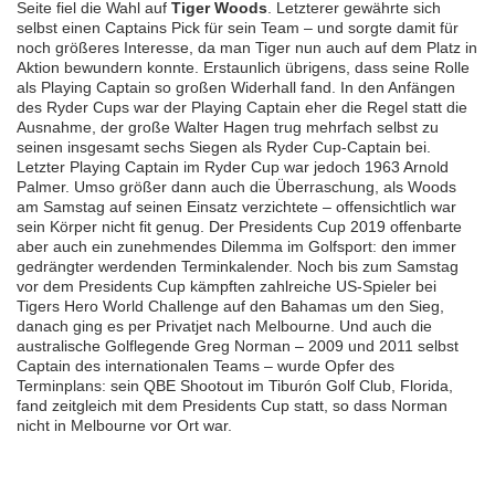
Seite fiel die Wahl auf
Tiger Woods
. Letzterer gewährte sich
selbst einen Captains Pick für sein Team – und sorgte damit für
noch größeres Interesse, da man Tiger nun auch auf dem Platz in
Aktion bewundern konnte. Erstaunlich übrigens, dass seine Rolle
als Playing Captain so großen Widerhall fand. In den Anfängen
des Ryder Cups war der Playing Captain eher die Regel statt die
Ausnahme, der große Walter Hagen trug mehrfach selbst zu
seinen insgesamt sechs Siegen als Ryder Cup-Captain bei.
Letzter Playing Captain im Ryder Cup war jedoch 1963 Arnold
Palmer. Umso größer dann auch die Überraschung, als Woods
am Samstag auf seinen Einsatz verzichtete – offensichtlich war
sein Körper nicht fit genug. Der Presidents Cup 2019 offenbarte
aber auch ein zunehmendes Dilemma im Golfsport: den immer
gedrängter werdenden Terminkalender. Noch bis zum Samstag
vor dem Presidents Cup kämpften zahlreiche US-Spieler bei
Tigers Hero World Challenge auf den Bahamas um den Sieg,
danach ging es per Privatjet nach Melbourne. Und auch die
australische Golflegende Greg Norman – 2009 und 2011 selbst
Captain des internationalen Teams – wurde Opfer des
Terminplans: sein QBE Shootout im Tiburón Golf Club, Florida,
fand zeitgleich mit dem Presidents Cup statt, so dass Norman
nicht in Melbourne vor Ort war.