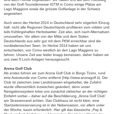
von der Golf-Touristikmesse IGTM in Como einige Plätze am
Lago Maggiore sowie die grösste Golfanlage in der Schweiz
angesehen.
Auch wenn der Herbst 2014 in Deutschland sehr zögerlich Einzug
hält: nicht alle Regionen Deutschlands profitieren vom milden und
teils frühlingshaften Herbstwetter. Zeit also, sich nach Alternativen
umzusehen. Vor allem von der Mitte und dem Süden
Deutschlands aus sehr gut mit dem PKW erreichbar sind die
norditalienischen Seen. Im Herbst 2014 haben wir uns
entschieden, von Como westlich an den Lago Maggiore zu
fahren. Unsere Zeit war leider knapp bemessen, daher haben wir
uns zwei 9 Loch-Anlagen herausgesucht.
Arona Golf Club
Als erstes fuhren wir zum Arona Golf Club in Borgo Ticino, rund
eine Autostunde von Como entfernt (http://www.aronagolf.it). Der
Club ist zwischen zwei Landstrassen eingebettet, die Zufahrt
wurde offensichtlich inzwischen geändert, denn unser
Navigationssystem lotse uns zunächst zielsicher an der richtigen
Einfahrt vorbei – daher auf die Beschilderung „Arona Golf Club“
am Strassenrand achten. Das Clubhaus ist recht klein, eine
Startzeitenreservierung ist in der Nebensaison, vor allem unter
der Woche, kaum erforderlich. Hier gilt das klassische „Pay &