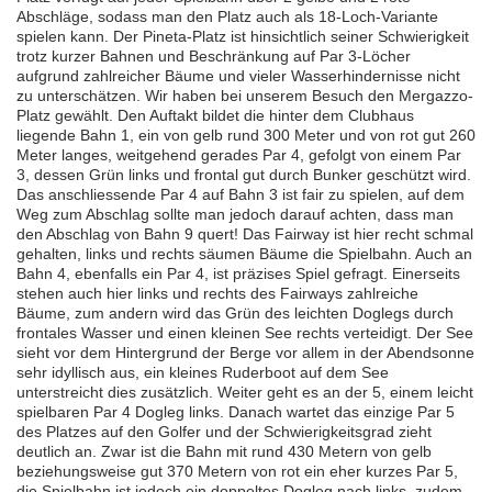
Abschläge, sodass man den Platz auch als 18-Loch-Variante
spielen kann. Der Pineta-Platz ist hinsichtlich seiner Schwierigkeit
trotz kurzer Bahnen und Beschränkung auf Par 3-Löcher
aufgrund zahlreicher Bäume und vieler Wasserhindernisse nicht
zu unterschätzen. Wir haben bei unserem Besuch den Mergazzo-
Platz gewählt. Den Auftakt bildet die hinter dem Clubhaus
liegende Bahn 1, ein von gelb rund 300 Meter und von rot gut 260
Meter langes, weitgehend gerades Par 4, gefolgt von einem Par
3, dessen Grün links und frontal gut durch Bunker geschützt wird.
Das anschliessende Par 4 auf Bahn 3 ist fair zu spielen, auf dem
Weg zum Abschlag sollte man jedoch darauf achten, dass man
den Abschlag von Bahn 9 quert! Das Fairway ist hier recht schmal
gehalten, links und rechts säumen Bäume die Spielbahn. Auch an
Bahn 4, ebenfalls ein Par 4, ist präzises Spiel gefragt. Einerseits
stehen auch hier links und rechts des Fairways zahlreiche
Bäume, zum andern wird das Grün des leichten Doglegs durch
frontales Wasser und einen kleinen See rechts verteidigt. Der See
sieht vor dem Hintergrund der Berge vor allem in der Abendsonne
sehr idyllisch aus, ein kleines Ruderboot auf dem See
unterstreicht dies zusätzlich. Weiter geht es an der 5, einem leicht
spielbaren Par 4 Dogleg links. Danach wartet das einzige Par 5
des Platzes auf den Golfer und der Schwierigkeitsgrad zieht
deutlich an. Zwar ist die Bahn mit rund 430 Metern von gelb
beziehungsweise gut 370 Metern von rot ein eher kurzes Par 5,
die Spielbahn ist jedoch ein doppeltes Dogleg nach links, zudem