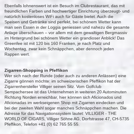
Ebenfalls lohnenswert ist ein Besuch im Clubrestaurant, das mit
freundlichen Farben und hochwertiger Einrichtung überzeugt- und
natürlich kostenloses WiFi auch für Gäste bietet. Auch die
Speisen und Getränke sind perfekt, bei schönem Wetter kann
man sein Essen in der Loggia geniessen und nahezu die gesamte
Anlage überschauen – vor allem mit dem gewaltigen Bergmassiv
im Hintergrund bei schönem Wetter ein grandioser Anblick! Das
Greenfee ist mit 120 bis 160 Franken, je nach Platz und
Wochentag, zwar kein Schnäppchen, aber dennoch jeden
Rappen wert.
Zigarren-Shopping in Pfeffikon
Wer sich nach der Runde (oder auch zu anderen Anlässen) eine
Zigarre gönnen möchte: im schweizerischen Pfeffikon hat der
Zigarrenhersteller Villiger seinen Sitz. Vom Golfclub
Sempachersee ist das Unternehmen in weiteren 20 Autominuten
Richtung Norden erreichbar, hier können sich Aficionados und
Aficionadas im werkseigenen Shop mit Zigarren eindecken und
bei der zweiten Wahl sogar manches Schnäppchen machen. Die
Adresse für das Navigationssystem lautet: VILLIGER - THE
WORLD OF CIGARS, Villiger Söhne AG, Dorfstrasse 47, CH-5735
Pfeffikon, Telefon +41 (0) 62 765 55 55.