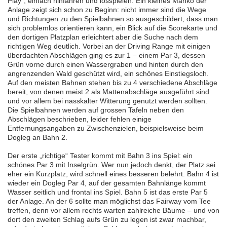
Play“, einfach hinfahren und losspielen. Ein kleines Manko der
Anlage zeigt sich schon zu Beginn: nicht immer sind die Wege
und Richtungen zu den Spielbahnen so ausgeschildert, dass man
sich problemlos orientieren kann, ein Blick auf die Scorekarte und
den dortigen Platzplan erleichtert aber die Suche nach dem
richtigen Weg deutlich. Vorbei an der Driving Range mit einigen
überdachten Abschlägen ging es zur 1 – einem Par 3, dessen
Grün vorne durch einen Wassergraben und hinten durch den
angrenzenden Wald geschützt wird, ein schönes Einstiegsloch.
Auf den meisten Bahnen stehen bis zu 4 verschiedene Abschläge
bereit, von denen meist 2 als Mattenabschläge ausgeführt sind
und vor allem bei nasskalter Witterung genutzt werden sollten.
Die Spielbahnen werden auf grossen Tafeln neben den
Abschlägen beschrieben, leider fehlen einige
Entfernungsangaben zu Zwischenzielen, beispielsweise beim
Dogleg an Bahn 2.
Der erste „richtige“ Tester kommt mit Bahn 3 ins Spiel: ein
schönes Par 3 mit Inselgrün. Wer nun jedoch denkt, der Platz sei
eher ein Kurzplatz, wird schnell eines besseren belehrt. Bahn 4 ist
wieder ein Dogleg Par 4, auf der gesamten Bahnlänge kommt
Wasser seitlich und frontal ins Spiel. Bahn 5 ist das erste Par 5
der Anlage. An der 6 sollte man möglichst das Fairway vom Tee
treffen, denn vor allem rechts warten zahlreiche Bäume – und von
dort den zweiten Schlag aufs Grün zu legen ist zwar machbar,