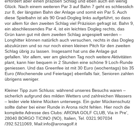
erfordert aber einen präzisen Schlag und eben auch ein wenig
Glück. Nach einem weiteren Par 3 auf Bahn 7 geht es schliesslich
zur 8, der längsten Bahn der Anlage und somit ein Par 5. Auch
diese Spielbahn ist als 90 Grad-Dogleg links aufgeführt, so dass
vor allem für den zweiten Schlag viel Präzision gefragt ist. Bahn 9,
ein abschliessendes Par 4, ist ein leichtes Dogleg rechts, das
Grün kann gut mit dem zweiten Schlag angespielt werden –
Longhitter können natürlich auch versuchen, rechts in das Dogleg
abzukürzen und so nur noch einen kleinen Pitch für den zweiten
Schlag übrig zu lassen. Insgesamt hat uns die Anlage gut
gefallen. Vor allem, wer am gleichen Tag noch weitere Aktivitäten
plant, kann hier bequem in 2 Stunden eine schöne 9 Loch-Runde
geniessen. Und das Greenfee ist mit 30 Euro (wochentags) bis 35
Euro (Wochenende und Feiertage) ebenfalls fair, Senioren zahlen
übrigens weniger.
Kleiner Tipp zum Schluss: während unseres Besuchs waren –
sicherlich aufgrund des milden Wetters und zahlreichen Wassers
– leider viele kleine Mücken unterwegs. Ein guter Mückenschutz
sollte daher bei einer Runde in Arona nicht fehlen. Hier noch die
komplette Adresse des Clubs: ARONA GOLF CLUB, Via in Pre',
28040 BORGO TICINO (NO), Italien, Tel. 0321.907034
/392.5211069, Mail:info@aronagolf.it