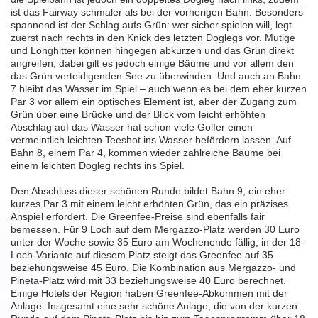
ist das Fairway schmaler als bei der vorherigen Bahn. Besonders
spannend ist der Schlag aufs Grün: wer sicher spielen will, legt
zuerst nach rechts in den Knick des letzten Doglegs vor. Mutige
und Longhitter können hingegen abkürzen und das Grün direkt
angreifen, dabei gilt es jedoch einige Bäume und vor allem den
das Grün verteidigenden See zu überwinden. Und auch an Bahn
7 bleibt das Wasser im Spiel – auch wenn es bei dem eher kurzen
Par 3 vor allem ein optisches Element ist, aber der Zugang zum
Grün über eine Brücke und der Blick vom leicht erhöhten
Abschlag auf das Wasser hat schon viele Golfer einen
vermeintlich leichten Teeshot ins Wasser befördern lassen. Auf
Bahn 8, einem Par 4, kommen wieder zahlreiche Bäume bei
einem leichten Dogleg rechts ins Spiel.
Den Abschluss dieser schönen Runde bildet Bahn 9, ein eher
kurzes Par 3 mit einem leicht erhöhten Grün, das ein präzises
Anspiel erfordert. Die Greenfee-Preise sind ebenfalls fair
bemessen. Für 9 Loch auf dem Mergazzo-Platz werden 30 Euro
unter der Woche sowie 35 Euro am Wochenende fällig, in der 18-
Loch-Variante auf diesem Platz steigt das Greenfee auf 35
beziehungsweise 45 Euro. Die Kombination aus Mergazzo- und
Pineta-Platz wird mit 33 beziehungsweise 40 Euro berechnet.
Einige Hotels der Region haben Greenfee-Abkommen mit der
Anlage. Insgesamt eine sehr schöne Anlage, die von der kurzen