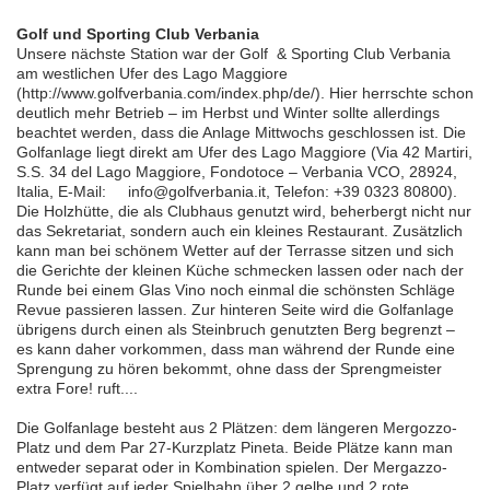
Golf und Sporting Club Verbania
Unsere nächste Station war der Golf & Sporting Club Verbania
am westlichen Ufer des Lago Maggiore
(http://www.golfverbania.com/index.php/de/). Hier herrschte schon
deutlich mehr Betrieb – im Herbst und Winter sollte allerdings
beachtet werden, dass die Anlage Mittwochs geschlossen ist. Die
Golfanlage liegt direkt am Ufer des Lago Maggiore (Via 42 Martiri,
S.S. 34 del Lago Maggiore, Fondotoce – Verbania VCO, 28924,
Italia, E-Mail: info@golfverbania.it, Telefon: +39 0323 80800).
Die Holzhütte, die als Clubhaus genutzt wird, beherbergt nicht nur
das Sekretariat, sondern auch ein kleines Restaurant. Zusätzlich
kann man bei schönem Wetter auf der Terrasse sitzen und sich
die Gerichte der kleinen Küche schmecken lassen oder nach der
Runde bei einem Glas Vino noch einmal die schönsten Schläge
Revue passieren lassen. Zur hinteren Seite wird die Golfanlage
übrigens durch einen als Steinbruch genutzten Berg begrenzt –
es kann daher vorkommen, dass man während der Runde eine
Sprengung zu hören bekommt, ohne dass der Sprengmeister
extra Fore! ruft....
Die Golfanlage besteht aus 2 Plätzen: dem längeren Mergozzo-
Platz und dem Par 27-Kurzplatz Pineta. Beide Plätze kann man
entweder separat oder in Kombination spielen. Der Mergazzo-
Platz verfügt auf jeder Spielbahn über 2 gelbe und 2 rote