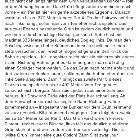
auch nicht den längs hinter dem Grün verlaufenden Bunker – rollt
er den Abhang hinunter. Das Grün hängt zudem von hinten nach
vorne – ein Par ist hier ein gerne akzeptiertes Ergebnis. Danach
wartet ein bis zu 377 Meter langes Par 4. Da das Fairway spürbar
nach links hängt, sollte man vom Tee eher rechts spielen. Das
aus zwei Ebenen bestehende Grün ist zudem deutlich erhöht und
wird vorne durch mächtige Bunker geschützt. Bahn 6 ist ein
maximal 333 Meter langes, deutliches Dogleg links. Da man den
Abschlag zwischen hohe Bäume beiderseits spielt, sollte man
stets versuchen, den Teeshot möglichst genau in den Knick der
Bahn zu spielen – für Longhitter reicht hier ein mittleres bis langes
Eisen. Richtung Fahne geht es dann bergauf, man darf ruhig
einen Schläger mehr wählen. Da das Grün nach rechts abfällt und
dort zudem ein Bunker lauert, sollte man die Fahne eher über die
linke Seite anspielen. Bahn 7 bringt das zweite Par 5 dieses
Platzes und spielt sich bis zu 492 Meter. Vom Tee geht es
zunächst leicht bergab. Man spielt jedoch aus einer Schneise
heraus, für Draw und Fade wird der Platz hier schnell eng. Ab
dem Fairwaybunker rechts steigt die Bahn Richtung Fahne
zunehmend an – insgesamt vier Bunker vor dem Grün nehmend
zu kurz gespielte Bälle dankend entgegen. Dann folgt das zweite,
bis zu 154 Meter kurze Par 3. Das Grün wirkt wie ein kleines
Plateau: rechts lauern Büsche, links fällt das deutlich ondulierte
Grün stark ab und wird zudem von Bunkern verteidigt. Hier ist
„Mitte Grün“ immer eine gute Option! Bahn 9 ist zwar „nur“