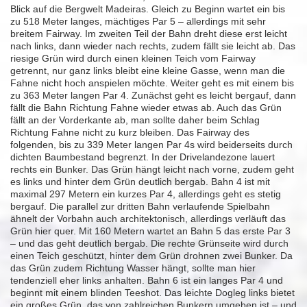
Blick auf die Bergwelt Madeiras. Gleich zu Beginn wartet ein bis
zu 518 Meter langes, mächtiges Par 5 – allerdings mit sehr
breitem Fairway. Im zweiten Teil der Bahn dreht diese erst leicht
nach links, dann wieder nach rechts, zudem fällt sie leicht ab. Das
riesige Grün wird durch einen kleinen Teich vom Fairway
getrennt, nur ganz links bleibt eine kleine Gasse, wenn man die
Fahne nicht hoch anspielen möchte. Weiter geht es mit einem bis
zu 363 Meter langen Par 4. Zunächst geht es leicht bergauf, dann
fällt die Bahn Richtung Fahne wieder etwas ab. Auch das Grün
fällt an der Vorderkante ab, man sollte daher beim Schlag
Richtung Fahne nicht zu kurz bleiben. Das Fairway des
folgenden, bis zu 339 Meter langen Par 4s wird beiderseits durch
dichten Baumbestand begrenzt. In der Drivelandezone lauert
rechts ein Bunker. Das Grün hängt leicht nach vorne, zudem geht
es links und hinter dem Grün deutlich bergab. Bahn 4 ist mit
maximal 297 Metern ein kurzes Par 4, allerdings geht es stetig
bergauf. Die parallel zur dritten Bahn verlaufende Spielbahn
ähnelt der Vorbahn auch architektonisch, allerdings verläuft das
Grün hier quer. Mit 160 Metern wartet an Bahn 5 das erste Par 3
– und das geht deutlich bergab. Die rechte Grünseite wird durch
einen Teich geschützt, hinter dem Grün drohnen zwei Bunker. Da
das Grün zudem Richtung Wasser hängt, sollte man hier
tendenziell eher links anhalten. Bahn 6 ist ein langes Par 4 und
beginnt mit einem blinden Teeshot. Das leichte Dogleg links bietet
ein großes Grün, das von zahlreichen Bunkern umgeben ist – und