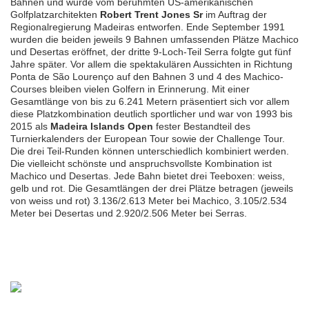
Bahnen und wurde vom berühmten US-amerikanischen
Golfplatzarchitekten
Robert Trent Jones Sr
im Auftrag der
Regionalregierung Madeiras entworfen. Ende September 1991
wurden die beiden jeweils 9 Bahnen umfassenden Plätze Machico
und Desertas eröffnet, der dritte 9-Loch-Teil Serra folgte gut fünf
Jahre später. Vor allem die spektakulären Aussichten in Richtung
Ponta de São Lourenço auf den Bahnen 3 und 4 des Machico-
Courses bleiben vielen Golfern in Erinnerung. Mit einer
Gesamtlänge von bis zu 6.241 Metern präsentiert sich vor allem
diese Platzkombination deutlich sportlicher und war von 1993 bis
2015 als
Madeira Islands Open
fester Bestandteil des
Turnierkalenders der European Tour sowie der Challenge Tour.
Die drei Teil-Runden können unterschiedlich kombiniert werden.
Die vielleicht schönste und anspruchsvollste Kombination ist
Machico und Desertas. Jede Bahn bietet drei Teeboxen: weiss,
gelb und rot. Die Gesamtlängen der drei Plätze betragen (jeweils
von weiss und rot) 3.136/2.613 Meter bei Machico, 3.105/2.534
Meter bei Desertas und 2.920/2.506 Meter bei Serras.