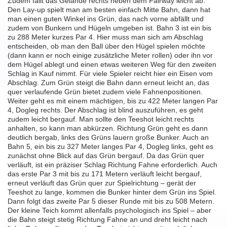
Zudem fällt das Gelände rechts neben dem Fairway leicht ab.
Den Lay-up spielt man am besten einfach Mitte Bahn, dann hat
man einen guten Winkel ins Grün, das nach vorne abfällt und
zudem von Bunkern und Hügeln umgeben ist. Bahn 3 ist ein bis
zu 288 Meter kurzes Par 4. Hier muss man sich am Abschlag
entscheiden, ob man den Ball über den Hügel spielen möchte
(dann kann er noch einige zusätzliche Meter rollen) oder ihn vor
dem Hügel ablegt und einen etwas weiteren Weg für den zweiten
Schlag in Kauf nimmt. Für viele Spieler reicht hier ein Eisen vom
Abschlag. Zum Grün steigt die Bahn dann erneut leicht an, das
quer verlaufende Grün bietet zudem viele Fahnenpositionen.
Weiter geht es mit einem mächtigen, bis zu 422 Meter langen Par
4, Dogleg rechts. Der Abschlag ist blind auszuführen, es geht
zudem leicht bergauf. Man sollte den Teeshot leicht rechts
anhalten, so kann man abkürzen. Richtung Grün geht es dann
deutlich bergab, links des Grüns lauern große Bunker. Auch an
Bahn 5, ein bis zu 327 Meter langes Par 4, Dogleg links, geht es
zunächst ohne Blick auf das Grün bergauf. Da das Grün quer
verläuft, ist ein präziser Schlag Richtung Fahne erforderlich. Auch
das erste Par 3 mit bis zu 171 Metern verläuft leicht bergauf,
erneut verläuft das Grün quer zur Spielrichtung – gerät der
Teeshot zu lange, kommen die Bunker hinter dem Grün ins Spiel.
Dann folgt das zweite Par 5 dieser Runde mit bis zu 508 Metern.
Der kleine Teich kommt allenfalls psychologisch ins Spiel – aber
die Bahn steigt stetig Richtung Fahne an und dreht leicht nach