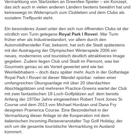
Vermarktung von Startzeiten an Greenfee-Spieler – ein Konzept,
das sich auch in vielen anderen Ländern bestens bewährt hat und
keineswegs im Widerspruch zum Clubleben und dem Clubs als
sozialem Treffpunkt steht.
Ein besonderes Juwel unter den sich nun öffnenden Clubs ist der
nördlich von Turin gelegene
Royal Park I Roveri
. War Turin
früher eher als Industriestandort, vor allem durch den
Automobilhersteller Fiat, bekannt, hat sich die Stadt spätestens
mit der Austragung der Olympischen Winterspiele 2006 ein
neues, moderneres und touristisch deutlich attraktiveres Image
gegeben. Zudem liegen Club und Stadt im Piemont, was bei
Gourmets genau so als Vorteil gewertet wird wie bei
Weinliebhabern – doch dazu später mehr. Auch in der Golfanlage
Royal Park I Roveri ist dieser Wandel spürbar: neben einer
umfangreichen Übungsanlage mit über 20 überdachten
Abschlagplätzen und mehreren Practice-Greens wartet der Club
mit zwei fantastischen 18-Loch-Golfplätzen auf: dem bereits
Anfang der 1970er Jahre eingeweihten Robert Trent Jones Sr.
Course und dem 2013 von Michael Hurdzan und Dana Fry
designten Pramerica Course. Eine Besonderheit in der
Vermarktung dieser Anlage ist die Kooperation mit dem
italienischen Incoming-Reiseveranstalter Top Golf Holiday, der
sich um die gesamte touristische Vermarktung im Ausland
kümmert.