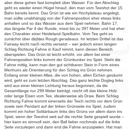
aber diese gehen fast komplett über Wasser. Für den Abschlag
geht es wieder einen Hügel hinauf, den man vom Teeshot der 15.
Bahn bereits kennt. Das Grün ist wie ein Hochplateau angelegt,
man sollte unabhängig von der Fahnenposition eher etwas links
anhalten und so das Wasser aus dem Spiel nehmen. Bahn 17,
das längste Par 4 der Runde, misst bis zu 397 Meter und hat eher
den Charakter einer Heideland-Spielbahn. Vom Tee geht es
zunächst über dichtes Rough geradeaus. Im letzten Drittel ist das
Fairway leicht nach rechts versetzt – wer jedoch einen langen
Schlag Richtung Fahne in Kauf nimmt, kann diesen Bereich
überspielen. Das Grün ist leicht erhöht, vor allem bei einer
Fahnenposition links kommt der Grünbunker ins Spiel. Steht die
Fahne mittig, kann man den gut sichtbaren Stein in Form eines
Menhuirs als Orientierung für den Schlag ins Grün nehmen.
Entlang einer kleinen Allee, die von hohen, alten Eichen gesäumt
wird, geht es zum letzten Abschlag. Das ganz leichte Dogleg links
wird aus einer kleinen Lichtung heraus begonnen, da die
Gesamtlänge nur 299 Meter beträgt, reicht oft das kleine Holz
oder lange Eisen vom Tee, idealerweise als Draw. Beim Schlag
Richtung Fahne kommt einerseits der Teich rechts vor dem Grün
sowie sein Pendant auf der linken Grünseite ins Spiel, zudem
kommt ein hoher Solitärbaum links des Grüns vor allem dann ins
Spiel, wenn der Teeshot weit auf die rechte Seite gespielt wurde –
hier kann es sinnvoll sein, den Ball lieber nochmals auf die linke
Seite vorzulegen und dann erst die Fahne anzuspielen. Hat man