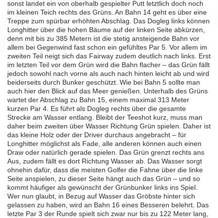
sonst landet ein von oberhalb gespielter Putt letztlich doch noch
im kleinen Teich rechts des Grüns. An Bahn 14 geht es über eine
Treppe zum spürbar erhöhten Abschlag. Das Dogleg links können
Longhitter über die hohen Bäume auf der linken Seite abkürzen,
denn mit bis zu 385 Metern ist die stetig ansteigende Bahn vor
allem bei Gegenwind fast schon ein gefühltes Par 5. Vor allem im
zweiten Teil neigt sich das Fairway zudem deutlich nach links. Erst
im letzten Teil vor dem Grün wird die Bahn flacher – das Grün fällt
jedoch sowohl nach vorne als auch nach hinten leicht ab und wird
beiderseits durch Bunker geschützt. Wie bei Bahn 5 sollte man
auch hier den Blick auf das Meer genießen. Unterhalb des Grüns
wartet der Abschlag zu Bahn 15, einem maximal 313 Meter
kurzen Par 4. Es führt als Dogleg rechts über die gesamte
Strecke am Wasser entlang. Bleibt der Teeshot kurz, muss man
daher beim zweiten über Wasser Richtung Grün spielen. Daher ist
das kleine Holz oder der Driver durchaus angebracht – für
Longhitter möglichst als Fade, alle anderen können auch einen
Draw oder natürlich gerade spielen. Das Grün grenzt rechts ans
Aus, zudem fällt es dort Richtung Wasser ab. Das Wasser sorgt
ohnehin dafür, dass die meisten Golfer die Fahne über die linke
Seite anspielen, zu dieser Seite hängt auch das Grün – und so
kommt häufiger als gewünscht der Grünbunker links ins Spiel.
Wer nun glaubt, in Bezug auf Wasser das Gröbste hinter sich
gelassen zu haben, wird an Bahn 16 eines Besseren belehrt. Das
letzte Par 3 der Runde spielt sich zwar nur bis zu 122 Meter lang,