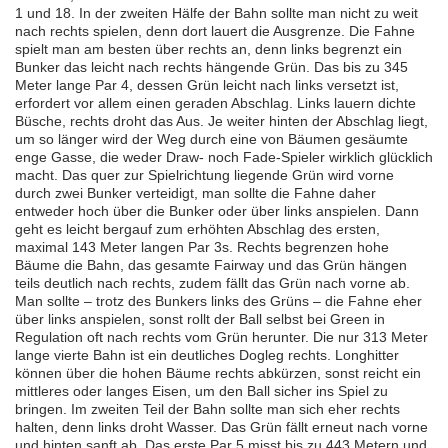
1 und 18. In der zweiten Hälfe der Bahn sollte man nicht zu weit
nach rechts spielen, denn dort lauert die Ausgrenze. Die Fahne
spielt man am besten über rechts an, denn links begrenzt ein
Bunker das leicht nach rechts hängende Grün. Das bis zu 345
Meter lange Par 4, dessen Grün leicht nach links versetzt ist,
erfordert vor allem einen geraden Abschlag. Links lauern dichte
Büsche, rechts droht das Aus. Je weiter hinten der Abschlag liegt,
um so länger wird der Weg durch eine von Bäumen gesäumte
enge Gasse, die weder Draw- noch Fade-Spieler wirklich glücklich
macht. Das quer zur Spielrichtung liegende Grün wird vorne
durch zwei Bunker verteidigt, man sollte die Fahne daher
entweder hoch über die Bunker oder über links anspielen. Dann
geht es leicht bergauf zum erhöhten Abschlag des ersten,
maximal 143 Meter langen Par 3s. Rechts begrenzen hohe
Bäume die Bahn, das gesamte Fairway und das Grün hängen
teils deutlich nach rechts, zudem fällt das Grün nach vorne ab.
Man sollte – trotz des Bunkers links des Grüns – die Fahne eher
über links anspielen, sonst rollt der Ball selbst bei Green in
Regulation oft nach rechts vom Grün herunter. Die nur 313 Meter
lange vierte Bahn ist ein deutliches Dogleg rechts. Longhitter
können über die hohen Bäume rechts abkürzen, sonst reicht ein
mittleres oder langes Eisen, um den Ball sicher ins Spiel zu
bringen. Im zweiten Teil der Bahn sollte man sich eher rechts
halten, denn links droht Wasser. Das Grün fällt erneut nach vorne
und hinten sanft ab. Das erste Par 5 misst bis zu 443 Metern und