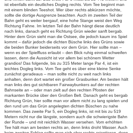
ist ebenfalls ein deutliches Dogleg rechts. Vom Tee beginnt man
mit einem blinden Teeshot. Wer über rechts abkürzen möchte,
sollte die dortige Ausgrenze beachten. Auch im zweiten Teil der
Bahn geht es weiter bergauf, eine hohe Stange weist den Weg
Richtung Fahne. Im letzten Teil der Bahn hängt diese deutlich
nach links, danach geht es Richtung Grün wieder sanft bergab.
Hinter dem Grün sieht man die Ostsee, die jedoch kaum ins Spiel
kommt – dafür jedoch die dichten Büsche links des Grüns sowie
die beiden Bunker beiderseits vor dem Grün. Hier sollte man –
wenn es der Spielfluss erlaubt – den Blick ruhig einmal schweifen
lassen, denn die Aussicht ist vor allem bei schönem Wetter
grandios! Das folgende, bis zu 315 Meter lange Par 4, ist ein
leichtes Dogleg links. Vom Tee geht es über eine kleine Senke
zunächst geradeaus – man sollte nicht zu weit nach links
anhalten, denn dort wartet ein großer Grasbunker. Am besten hält
man links des gut sichtbaren Fairwaybunkers auf der rechten
Bahnseite an – oder man zielt auf den rechten Pfosten der
markanten Brücke über den Großen Belt. Danach geht es bergab
Richtung Grün, hier sollte man vor allem nicht zu lang spielen und
den rund um das Grün angelegten dichten Büschen zu nahe
kommen. Das zweite Par 5, ein Dogleg links, ist mit bis zu 519
Metern nicht nur die längste, sondern auch die schwierigste Bahn
der Runde – und mit reichlich Wasser versehen. Vom erhöhten
Tee hält man am besten rechts an, denn links droht Wasser. Auch
beim zweiten Schlag sollte man sich eher rechts orientieren, denn