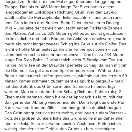
bergauf zur Teebox, dieses Mal sogar über eine langgezogene
Treppe. Das bis zu 488 Meter lange Par 5 verläuft in einem
langgezogenen Linksbogen Richtung Grün. Wer den Lay-up
wählt, sollte die Fairwaybunker links beachten – und auch rund
ums Grün lauern drei Bunker. Bahn 11 ist ein weiteres Dogleg
links – und eine der zahlreichen, recht engen Parkland-Bahnen
des Platzes. Auf bis zu 329 Metern geht es zunächst geradeaus –
da links dichte und hohe Bäume das Abkürzen erschweren, wartet
meist ein recht langer zweiter Schlag ins Grün auf die Golfer. Das
leicht erhöhte Grün bietet zahlreiche Fahnenpositionen – vor
allem hinten rechts ist sehr anspruchsvoll. Das bis zu 444 Meter
lange Par 5 an Bahn 12 windet sich leicht S-förmig vom Tee zur
Fahne. Vom Tee ist der Draw der perfekte Schlag, da man mit ihm
die Bäume links gut aus dem Spiel nehmen kann. Während die
Bahn zunächst recht offen gestaltet ist, wird sie auf den letzten 50
Metern immer schmaler, zudem geht es spürbar bergauf – man
hat das Gefühl, das Grün sei in eine Schneise hineinverlegt
worden. Man sollte daher beim Schlag Richtung Fahne ruhig 2
Eisen mehr nehmen, denn bleibt der Approach zu kurz, rollt der
Ball gerne den Abhang wieder hinunter. Dann folgt das erste Par
3 der zweiten Rundenhälfte – und hier geht es deutlich bergab.
Das Grün hängt deutlich nach rechts, dort lauert zudem Wasser –
trotz des großen Bunkers links des Grüns sollte man daher eher
über die linke Seite zur Fahne spielen. Auch beim Putten ist es
wichtig, das deutliche Gefälle des Grüns zu berücksichtigen –