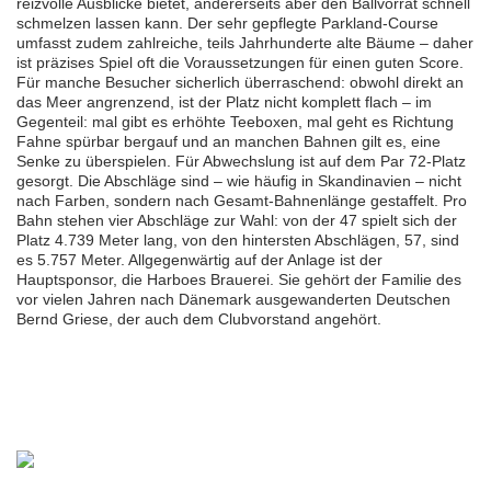
reizvolle Ausblicke bietet, andererseits aber den Ballvorrat schnell
schmelzen lassen kann. Der sehr gepflegte Parkland-Course
umfasst zudem zahlreiche, teils Jahrhunderte alte Bäume – daher
ist präzises Spiel oft die Voraussetzungen für einen guten Score.
Für manche Besucher sicherlich überraschend: obwohl direkt an
das Meer angrenzend, ist der Platz nicht komplett flach – im
Gegenteil: mal gibt es erhöhte Teeboxen, mal geht es Richtung
Fahne spürbar bergauf und an manchen Bahnen gilt es, eine
Senke zu überspielen. Für Abwechslung ist auf dem Par 72-Platz
gesorgt. Die Abschläge sind – wie häufig in Skandinavien – nicht
nach Farben, sondern nach Gesamt-Bahnenlänge gestaffelt. Pro
Bahn stehen vier Abschläge zur Wahl: von der 47 spielt sich der
Platz 4.739 Meter lang, von den hintersten Abschlägen, 57, sind
es 5.757 Meter. Allgegenwärtig auf der Anlage ist der
Hauptsponsor, die Harboes Brauerei. Sie gehört der Familie des
vor vielen Jahren nach Dänemark ausgewanderten Deutschen
Bernd Griese, der auch dem Clubvorstand angehört.